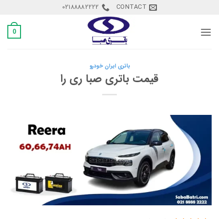
Ski
02188882222
CONTACT
t
conten
0
باتری ایران خودرو
قیمت باتری صبا ری را