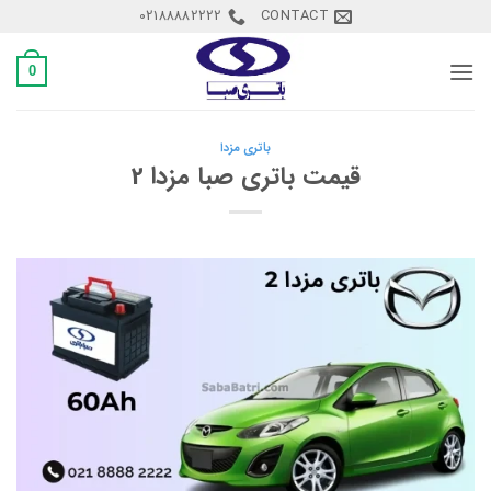
Ski
02188882222
CONTACT
t
conten
0
باتری مزدا
قیمت باتری صبا مزدا 2