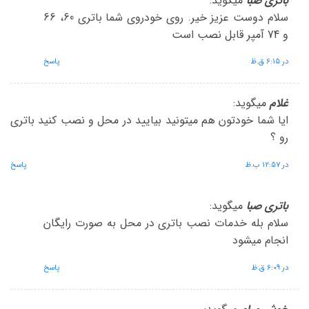
باتری صبا
میگوید:
سلام دوست عزیز خیر. روی خودروی شما باتری 60، 66
و 74 آمپر قابل نصب است
در 6:15 ق.ظ
پاسخ
غلام
میگوید:
ایا شما خودتون هم میتونید بیایید در محل و نصب کنید باتری
رو ؟
در 12:57 ب.ظ
پاسخ
باتری صبا
میگوید:
سلام بله خدمات نصب باتری در محل به صورت رایگان
انجام میشود
در 6:09 ق.ظ
پاسخ