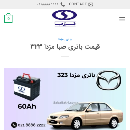
Ski
02188882222
CONTACT
t
conten
0
باتری مزدا
قیمت باتری صبا مزدا 323