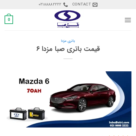
Ski
02188882222
CONTACT
t
conten
0
باتری مزدا
قیمت باتری صبا مزدا 6