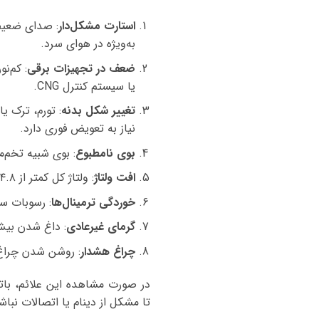
استارت مشکل‌دار
: صدای ضعیف
به‌ویژه در هوای سرد.
ضعف در تجهیزات برقی
: کم‌ن
یا سیستم کنترل CNG.
تغییر شکل بدنه
: تورم، ترک 
نیاز به تعویض فوری دارد.
بوی نامطبوع
: بوی شبیه تخم‌م
افت ولتاژ
: ولتاژ کل کمتر از ۲۴.۸ ولت با مولتی‌متر.
خوردگی ترمینال‌ها
: رسوبات س
گرمای غیرعادی
: داغ شدن بیش
چراغ هشدار
: روشن شدن چراغ 
در صورت مشاهده این علائم، بات
تا مشکل از دینام یا اتصالات نباش