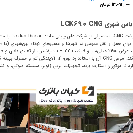
13,094,000
تومان
LCK690 CNG
باس شهری
با سوخت CNG، مح
رد تا موتور را استارت بزند، تجهیزات برقی (کولر، سیستم صوتی، و کنت
نمایشگر
ویدیو