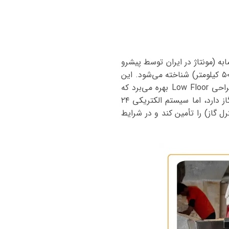
صولی از شرکت‌های چینی مانند Golden Dragon یا مشابه (مونتاژ در ایران توسط پیشرو
دیزل)، به عنوان یک گزینه کارآمد برای حمل و نقل عمومی در شهرها و مسیرهای کوتاه بین‌شهری (تا ۵۰۰ کیلومتر) شناخته می‌شود. این
میدل باس با طول حدود ۶.۹ متر، عرض ۲۴۰۰ میلی‌متر و ظرفیت ۳۲ + ۱ سرنشین، از تعلیق بادی و طراحی Low Floor بهره می‌برد که
دسترسی مسافران را آسان‌تر می‌کند. موتور CNG آن با استاندارد یورو ۴، آلایندگی کم و مصرف بهینه گاز دارد، اما سیستم الکتریکی ۲۴
رل گاز) را تأمین کند و در شرایط