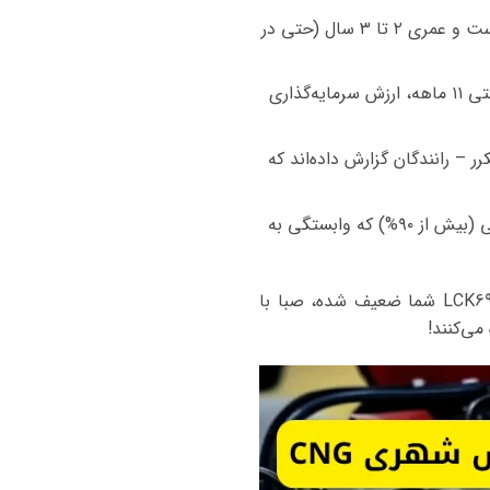
: با استفاده از صفحات کلسیم-کلسیم، در برابر سولفاته شدن و لرزش مقاوم است و عمری ۲ تا ۳ سال (حتی در
: نسبت به برندهای خارجی مانند اگزاید یا دلکور، قیمت پایین‌تری دارد و با گارانتی ۱۱ ماهه، ارزش سرمایه‌گذاری
ر – رانندگان گزارش داده‌اند که
: شبکه نمایندگی در سراسر ایران با نصب و ارسال شبانه روزی، و تمرکز بر تولید بومی (بیش از ۹۰%) که وابستگی به
صبا باتری نه تنها یک محصول، بلکه همراهی مطمئن برای ناوگان‌های CNG است. اگر باتری فعلی LCK690 شما ضعیف شده، صبا با