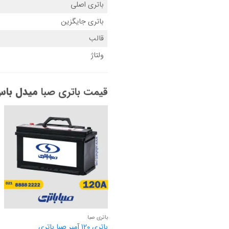
باتری اصلی
باتری جایگزین
قالب
ولتاژ
قیمت باتری صبا
میدل باس 
باتری صبا
باتری 120 آمپر صبا باتری