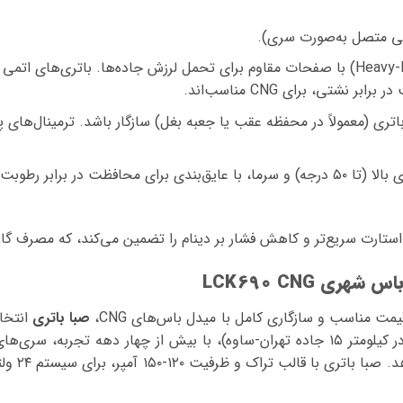
 نشتی، برای CNG مناسب‌اند.
 باتری (معمولاً در محفظه عقب یا جعبه بغل) سازگار باشد. ترمینال‌های
: مقاوم در برابر دمای بالا (تا ۵۰ درجه) و سرما، با عایق‌بندی برای محافظت در ب
ریع‌تر و کاهش فشار بر دینام را تضمین می‌کند، که مصرف گاز CNG را هم بهینه می‌کند
شهری LCK690 CNG
قیمت مناسب و سازگاری کامل با میدل باس‌های CNG،
صبا باتری
انتخاب
شرکت توسعه منابع انرژی توان (در کیلومتر ۱۵ جاده تهران-ساوه)، با بیش از چهار دهه