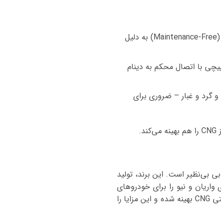
: قالب تراک (Heavy-Duty) با صفحات مقاوم برای تحمل لرزش جاده‌ها. باتری‌های اتمی (Maintenance-Free) به دلیل
 پیچی با اتصال محکم به دینام
رابر رطوبت و گرد و غبار – ضروری برای
.
ی بی‌نظیر است. این برند، تولید
 تجربه، سری‌های واریان و نیو را برای خودروهای
سنگین مانند LCK690 ارائه می‌دهد. صبا باتری با قالب تراک و ظرفیت ۱۲۰-۱۵۰ آمپر، برای سیستم ۲۴ ولتی CNG بهینه شده و این مزایا را