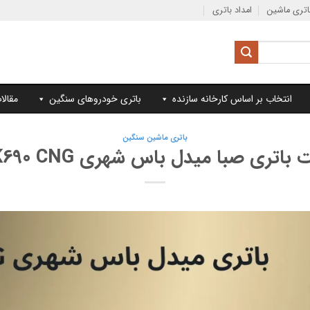
تری ماشین
امداد باتری
انتخاب بر اساس کارخانه سازنده
باتری خودروهای سنگین
مقالا
باتری ماشین سنگین
باتری صبا میدل باس شهری LCK690 CNG