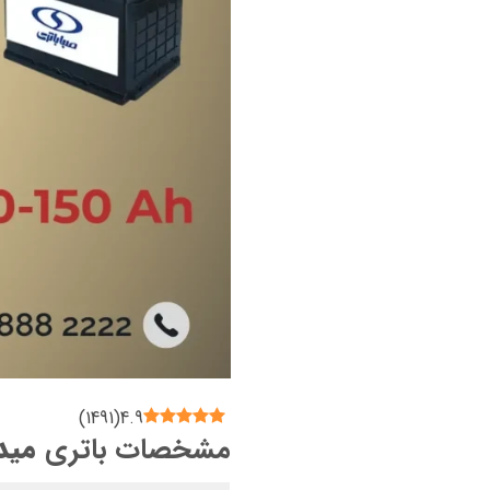
)
1491
(
4.9
مشخصات باتری
میدل 