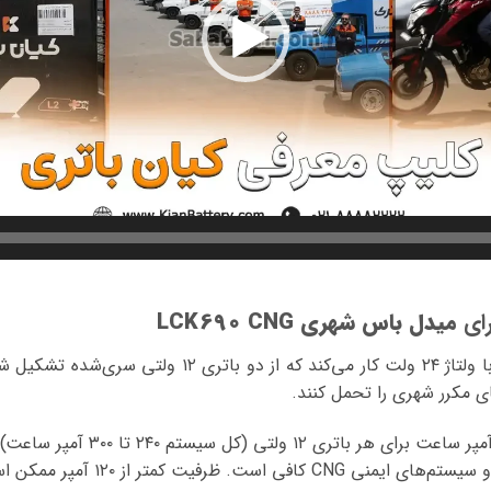
رای
میدل باس شهری LCK690 CNG
سیستم الکتریکی LCK690 CNG با ولتاژ ۲۴ ولت کار می‌کند ک
: ۱۲۰ تا ۱۵۰ آمپر ساعت برای هر ب
هوای سرد و پشتیبانی از کولر و سیستم