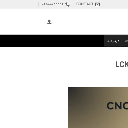
02188882222
CONTACT
ت
درباره ما