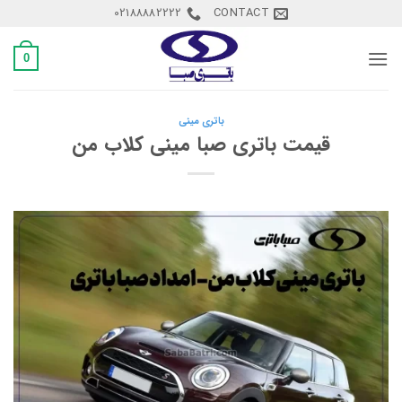
Ski
02188882222
CONTACT
t
conten
0
باتری مینی
قیمت باتری صبا مینی کلاب من