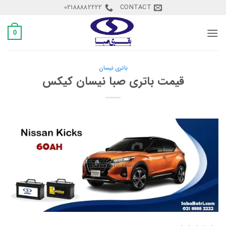
Ski
02188882222
CONTACT
t
conten
0
باتری نیسان
قیمت باتری صبا نیسان کیکس