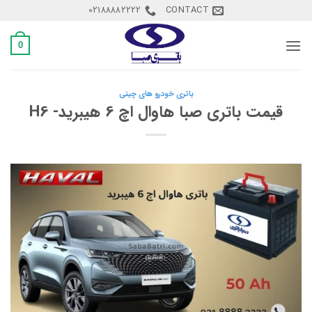
Ski
02188882222
CONTACT
t
conten
0
باتری خودرو های چینی
قیمت باتری صبا هاوال اچ 6 هیبرید- H6