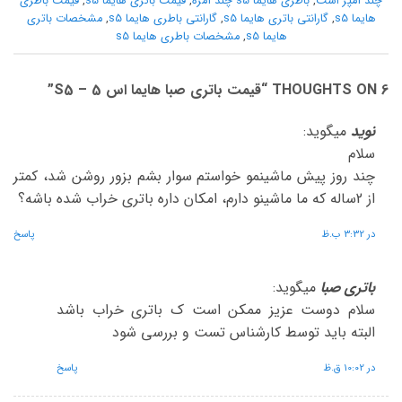
چند آمپر است
,
باطری هایما s5 چند آمره
,
قیمت باتری هایما s5
,
قیمت باطری
هایما s5
,
گارانتی باتری هایما s5
,
گارانتی باطری هایما s5
,
مشخصات باتری
هایما s5
,
مشخصات باطری هایما s5
6 THOUGHTS ON “
قیمت باتری صبا هایما اس 5 – S5
”
نوید
میگوید:
سلام
چند روز پیش ماشینمو خواستم سوار بشم بزور روشن شد، کمتر
از 2ساله که ما ماشینو دارم، امکان داره باتری خراب شده باشه؟
در 3:32 ب.ظ
پاسخ
باتری صبا
میگوید:
سلام دوست عزیز ممکن است ک باتری خراب باشد
البته باید توسط کارشناس تست و بررسی شود
در 10:02 ق.ظ
پاسخ