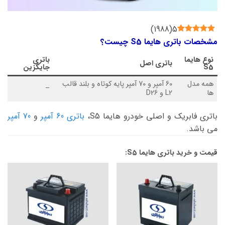
)
1988
(
5
مشخصات باتری هایما S5 چیست؟
نوع
هایما
باتری
باتری اصل
S5
جایگزین
همه مدل
60 آمپر و 70 آمپر پایه کوتاه و بلند قالب
–
ها
L2 و D26
باتری فابریک و اصلی خودرو هایما S5،
باتری 60 آمپر
و
70 آمپر
می باشد.
قیمت و خرید باتری هایما S5: