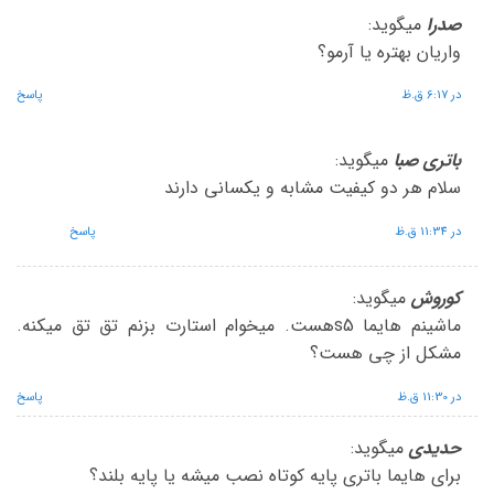
صدرا
میگوید:
واریان بهتره یا آرمو؟
در 6:17 ق.ظ
پاسخ
باتری صبا
میگوید:
سلام هر دو کیفیت مشابه و یکسانی دارند
در 11:34 ق.ظ
پاسخ
کوروش
میگوید:
ماشینم هایما s5هست. میخوام استارت بزنم تق تق میکنه.
مشکل از چی هست؟
در 11:30 ق.ظ
پاسخ
حدیدی
میگوید:
برای هایما باتری پایه کوتاه نصب میشه یا پایه بلند؟