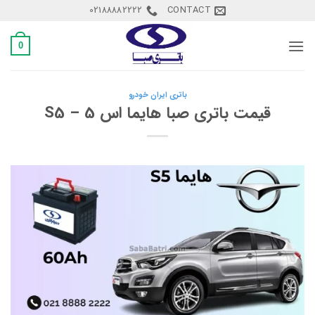
Ski
02188882222
CONTACT
t
conten
0
باتری ایران خودرو
قیمت باتری صبا هایما اس 5 – S5