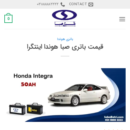
Ski
02188882222
CONTACT
t
conten
0
باتری هوندا
قیمت باتری صبا هوندا اینتگرا