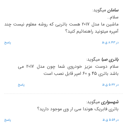
سامان
میگوید:
سلام…
ماشین ما مدل 2017 هست باتریی که روشه معلوم نیست چند
آمپره میتونید راهنمائیم کنید؟
در 8:43 ق.ظ
پاسخ
باتری صبا
میگوید:
سلام دوست عزیز خودروی شما چون مدل 2017 می
باشد باتری 45 و 60 امپر قابل نصب است
در 5:32 ق.ظ
پاسخ
شهسواری
میگوید:
باتری فابریک هوندا سی ار وی موجود دارید؟
در 5:59 ق.ظ
پاسخ