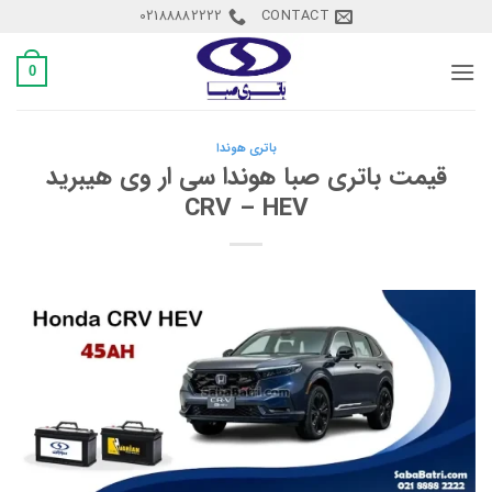
Ski
02188882222
CONTACT
t
conten
0
باتری هوندا
قیمت باتری صبا هوندا سی ار وی هیبرید
CRV – HEV