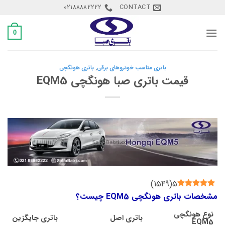
Ski
02188882222
CONTACT
t
conten
0
باتری مناسب خودروهای برقی
,
باتری هونگچی
قیمت باتری صبا هونگچی EQM5
)
1549
(
5
مشخصات باتری هونگچی EQM5 چیست؟
نوع
هونگچی
باتری اصل
باتری جایگزین
EQM5