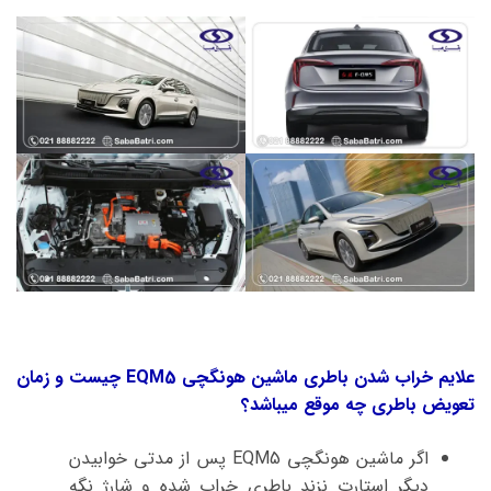
علایم خراب شدن باطری ماشین هونگچی EQM5 چیست و زمان
تعویض باطری چه موقع میباشد؟
اگر ماشین هونگچی EQM5 پس از مدتی خوابیدن
دیگر استارت نزند باطری خراب شده و شارژ نگه