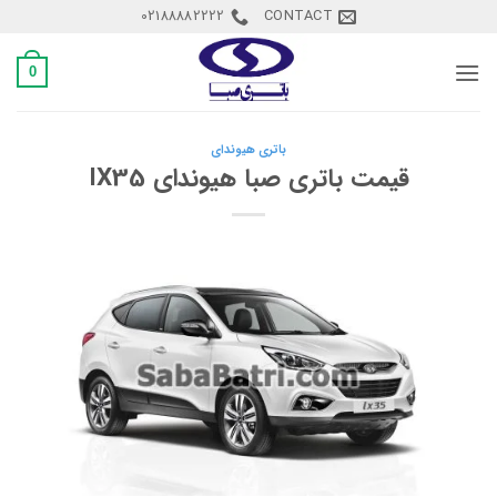
Ski
02188882222
CONTACT
t
conten
0
باتری هیوندای
قیمت باتری صبا هیوندای IX35