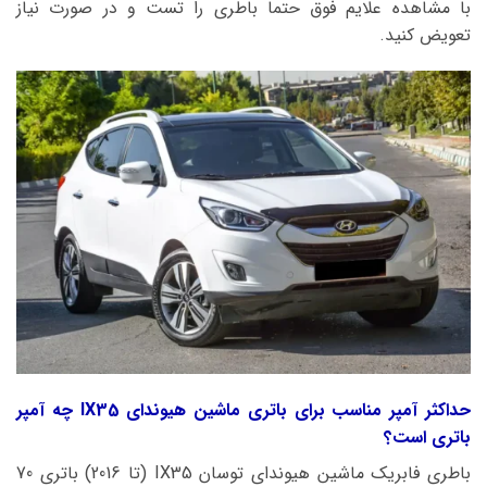
با مشاهده علایم فوق حتما باطری را تست و در صورت نیاز
تعویض کنید.
حداکثر آمپر مناسب برای باتری ماشین هیوندای IX35 چه آمپر
باتری است؟
باطری فابریک ماشین هیوندای توسان IX35 (تا 2016) باتری 70