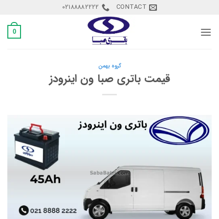
Ski
02188882222
CONTACT
t
conten
0
گروه بهمن
قیمت باتری صبا ون اینرودز