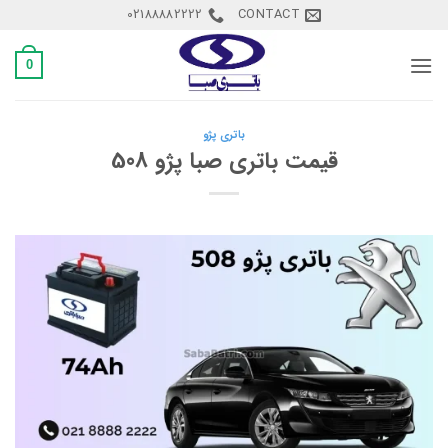
Ski
02188882222
CONTACT
t
conten
0
باتری پژو
قیمت باتری صبا پژو 508