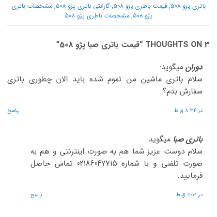
باتری پژو 508
,
قیمت باطری پژو 508
,
گارانتی باتری پژو 508
,
مشخصات باتری
پژو 508
,
مشخصات باطری پژو 508
3 THOUGHTS ON “
قیمت باتری صبا پژو 508
”
دوران
میگوید:
سلام باتری ماشین من تموم شده باید الان چطوری باتری
سفارش بدم؟
در 8:34 ق.ظ
پاسخ
باتری صبا
میگوید:
سلام دوست عزیز شما هم به صورت اینترنتی و هم به
صورت تلفنی و با شماره 02186047715 تماس حاصل
فرمایید.
در 11:01 ق.ظ
پاسخ