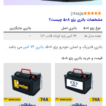
)
1985
(
5
مشخصات باتری پژو 508 چیست؟
نوع
پژو 508
باتری اصل
باتری جایگزین
همه مدل ها
74 آمپر پایه کوتاه قالب L3
–
باتری فابریک و اصلی خودرو پژو 508،
باتری 74 آمپر
می باشد.
قیمت و خرید باتری پژو 508: