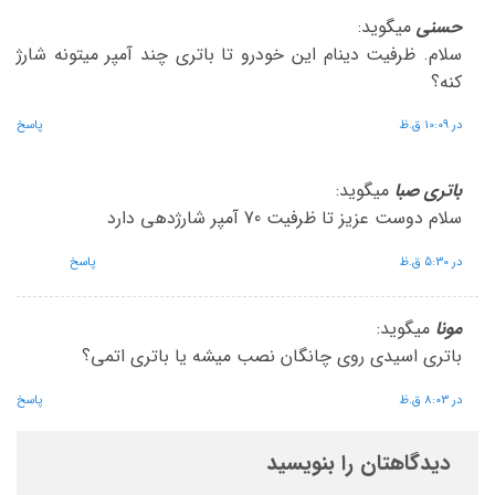
حسنی
میگوید:
سلام. ظرفیت دینام این خودرو تا باتری چند آمپر میتونه شارژ
کنه؟
در 10:09 ق.ظ
پاسخ
باتری صبا
میگوید:
سلام دوست عزیز تا ظرفیت 70 آمپر شارژدهی دارد
در 5:30 ق.ظ
پاسخ
مونا
میگوید:
باتری اسیدی روی چانگان نصب میشه یا باتری اتمی؟
در 8:03 ق.ظ
پاسخ
دیدگاهتان را بنویسید