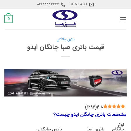
Ski
02188882222
CONTACT
t
conten
0
باتری چانگان
قیمت باتری صبا چانگان ایدو
)
1282
(
4.8
مشخصات باتری چانگان ایدو چیست؟
نوع
چانگان
باتری اصل
باتری جایگزین