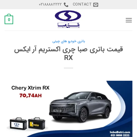
Ski
02188882222
CONTACT
t
conten
0
باتری خودرو های چینی
قیمت باتری صبا چری اکستریم آر ایکس
RX