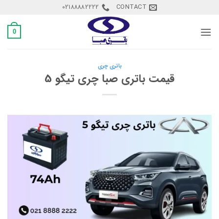
Ski
02188882222
CONTACT
t
conten
0
باتری چری
قیمت باتری صبا چری تیگو 5