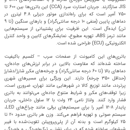
JIS سازگارند. جریان استارت سرد (CCA) این باتری‌ها بین 600 تا
750 آمپر است که برای راه‌اندازی موتور دیزلی 4.8 لیتری در
دماهای پایین (منفی 10 درجه سانتی‌گراد) و بارهای سنگین (تا 9
تن) ایده‌آل است. این ظرفیت برای پشتیبانی از سیستم‌هایی
مانند ترمز ABS، تهویه مطبوع، نمایشگرهای کابین و واحد کنترل
الکترونیکی (ECU) طراحی شده است.
باتری‌های این کامیونت از صفحات سرب – کلسیم باکیفیت
ساخته شده‌اند که مقاومت بالایی در برابر لرزش‌های جاده‌ای،
دماهای بالا (تا 60 درجه سانتی‌گراد) و چرخه‌های مکرر شارژ/دشارژ
(حداقل 350 چرخه) دارند. این ویژگی برای مسیرهای شهری
پرتردد، مانند توزیع کالا در شهرهایی مانند تهران، ضروری است،
زیرا توقف‌های مکرر و شرایط متنوع جاده‌ای می‌توانند به باتری
فشار وارد کنند. ولتاژ نامی 24 ولت با 12 سلول داخلی، جریان
پایدار 8-12 آمپر را برای سیستم‌های برقی مانند چراغ‌های LED،
سیستم صوتی و تهویه فراهم می‌کند. وزن هر باتری حدود 20 تا
25 کیلوگرم است و بدنه آن از پلی‌پروپیلن تقویت‌شده با فیبر
شیشه‌ای ساخته شده که در برابر نشتی، ترک‌خوردگی و خوردگی