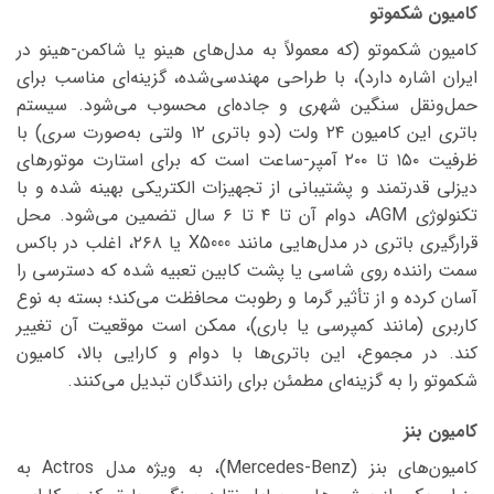
کامیون شکموتو
کامیون شکموتو (که معمولاً به مدل‌های هینو یا شاکمن-هینو در
ایران اشاره دارد)، با طراحی مهندسی‌شده، گزینه‌ای مناسب برای
حمل‌ونقل سنگین شهری و جاده‌ای محسوب می‌شود. سیستم
باتری این کامیون ۲۴ ولت (دو باتری ۱۲ ولتی به‌صورت سری) با
ظرفیت ۱۵۰ تا ۲۰۰ آمپر-ساعت است که برای استارت موتورهای
دیزلی قدرتمند و پشتیبانی از تجهیزات الکتریکی بهینه شده و با
تکنولوژی AGM، دوام آن تا ۴ تا ۶ سال تضمین می‌شود. محل
قرارگیری باتری در مدل‌هایی مانند X5000 یا ۲۶۸، اغلب در باکس
سمت راننده روی شاسی یا پشت کابین تعبیه شده که دسترسی را
آسان کرده و از تأثیر گرما و رطوبت محافظت می‌کند؛ بسته به نوع
کاربری (مانند کمپرسی یا باری)، ممکن است موقعیت آن تغییر
کند. در مجموع، این باتری‌ها با دوام و کارایی بالا، کامیون
شکموتو را به گزینه‌ای مطمئن برای رانندگان تبدیل می‌کنند.
کامیون بنز
کامیون‌های بنز (Mercedes-Benz)، به ویژه مدل Actros به