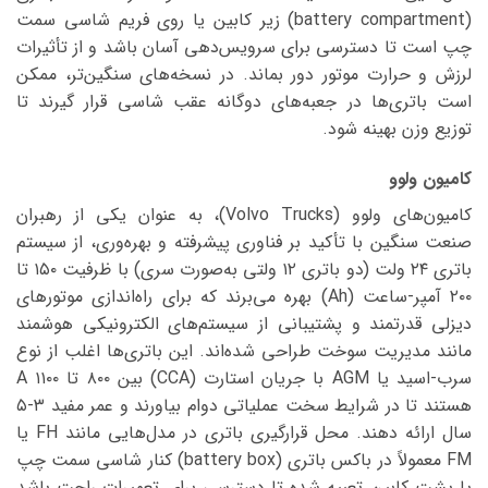
(battery compartment) زیر کابین یا روی فریم شاسی سمت
چپ است تا دسترسی برای سرویس‌دهی آسان باشد و از تأثیرات
لرزش و حرارت موتور دور بماند. در نسخه‌های سنگین‌تر، ممکن
است باتری‌ها در جعبه‌های دوگانه عقب شاسی قرار گیرند تا
توزیع وزن بهینه شود.
کامیون ولوو
کامیون‌های ولوو (Volvo Trucks)، به عنوان یکی از رهبران
صنعت سنگین با تأکید بر فناوری پیشرفته و بهره‌وری، از سیستم
باتری ۲۴ ولت (دو باتری ۱۲ ولتی به‌صورت سری) با ظرفیت ۱۵۰ تا
۲۰۰ آمپر-ساعت (Ah) بهره می‌برند که برای راه‌اندازی موتورهای
دیزلی قدرتمند و پشتیبانی از سیستم‌های الکترونیکی هوشمند
مانند مدیریت سوخت طراحی شده‌اند. این باتری‌ها اغلب از نوع
سرب-اسید یا AGM با جریان استارت (CCA) بین ۸۰۰ تا ۱۱۰۰ A
هستند تا در شرایط سخت عملیاتی دوام بیاورند و عمر مفید ۳-۵
سال ارائه دهند. محل قرارگیری باتری در مدل‌هایی مانند FH یا
FM معمولاً در باکس باتری (battery box) کنار شاسی سمت چپ
یا پشت کابین تعبیه شده تا دسترسی برای تعمیرات راحت باشد