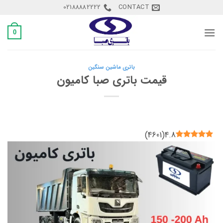
Ski
02188882222
CONTACT
t
conten
0
باتری ماشین سنگین
قیمت باتری صبا کامیون
)
4601
(
4.8