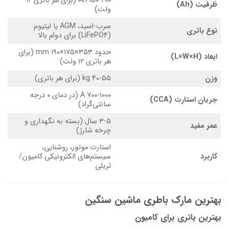
۱۵۰-۲۰۰ Ah (برای هر باتری ۱۲
ظرفیت (Ah)
ولت)
سرب-اسید، AGM یا لیتیوم
نوع باتری
(LiFePO4) برای دوام بالا
حدود ۳۵۳×۱۷۵×۱۹۰ mm (برای
ابعاد (L×W×H)
هر باتری ۱۲ ولت)
وزن
۴۰-۵۵ kg (برای هر باتری)
۷۰۰-۱۰۰۰ A (در دمای ۰ درجه
جریان استارت (CCA)
سانتی‌گراد)
۳-۵ سال (بسته به نگهداری و
عمر مفید
چرخه شارژ)
استارت موتور، روشنایی،
کاربرد
سیستم‌های الکترونیکی کامیون/
تریلی
بهترین مارک باطری ماشین سنگین
بهترین باتری برای کامیون