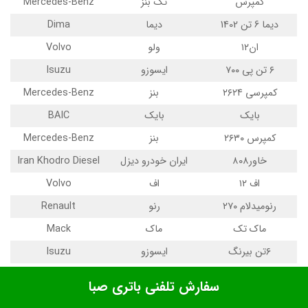
کمپرس
تگ بنز
Mercedes-Benz
دیما 6 تن 1402
دیما
Dima
ان۱۲
ولو
Volvo
۶ تن پی ۷۰۰
ایسوزو
Isuzu
کمپرسی ۲۶۲۴
بنز
Mercedes-Benz
بایک
بایک
BAIC
کمپرس ۲۶۳۰
بنز
Mercedes-Benz
خاور۸۰۸
ایران خودرو دیزل
Iran Khodro Diesel
اف ۱۲
اف
Volvo
رنومیدلام ۲۷۰
رنو
Renault
ماک تک
ماک
Mack
۶تن بیرنگ
ایسوزو
Isuzu
کاویان
کاویان
Kavian
سفارش تلفنی باتری صبا
ایویکو ۳۳۰
ایویکو
Iveco