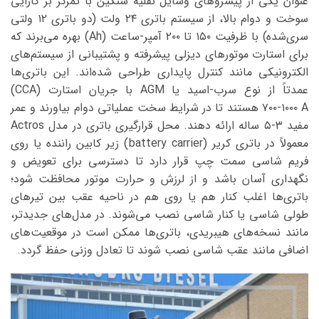
عنوان یکی از پیشروهای وسایل نقلیه سنگین با تمرکز بر کارایی
سوخت و دوام بالا، از سیستم باتری ۲۴ ولت (دو باتری ۱۲ ولتی
سری‌شده) با ظرفیت ۱۵۰ تا ۲۰۰ آمپر-ساعت (Ah) بهره می‌برند که
برای استارت موتورهای دیزلی پیشرفته و پشتیبانی از سیستم‌های
الکترونیکی مانند کنترل پایداری طراحی شده‌اند. این باتری‌ها
عمدتاً از نوع سرب-اسید یا AGM با جریان استارت (CCA)
۷۰۰-۱۰۰۰ A هستند تا در شرایط سخت عملیاتی دوام بیاورند و عمر
مفید ۳-۵ ساله ارائه دهند. محل قرارگیری باتری در مدل Actros
معمولاً در باتری کریر (battery carrier) زیر کابین راننده یا روی
فریم شاسی سمت چپ قرار دارد تا دسترسی برای تعویض و
نگهداری آسان باشد و از لرزش و حرارت موتور محافظت شود؛
باتری‌ها اغلب کنار هم یا روی هم در ناحیه عقب بین تیرهای
طولی شاسی یا کنار شاسی نصب می‌شوند. در مدل‌های جدیدتر،
مانند نسخه‌های هیبریدی، باتری‌ها ممکن است در موقعیت‌های
اضافی مانند عقب شاسی نصب شوند تا تعادل وزنی حفظ گردد.