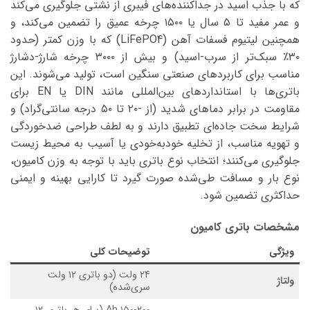
که با جذب اسید در جداکننده‌های فیبری از نشتی جلوگیری می‌کند
و عمر مفید تا ۵ سال یا ۱۵۰۰ چرخه عمیق را تضمین می‌کند، و
همچنین لیتیوم فسفات آهن (LiFePO4) که با وزن کمتر (حدود
۳۰٪ سبک‌تر از سرب-اسید) و بیش از ۳۰۰۰ چرخه شارژ-دشارژ
مناسب برای کاربردهای صنعتی سنگین است، تولید می‌شوند. این
باتری‌ها با استانداردهای بین‌المللی مانند DIN یا EN برای
مقاومت در برابر دماهای شدید (از -۲۰ تا ۵۰ درجه سانتی‌گراد) و
شرایط سخت جاده‌ای تطبیق دارند و به لطف طراحی ضدخوردگی
و تهویه مناسب، از تخلیه خودبه‌خودی یا آسیب به محیط زیست
جلوگیری می‌کنند؛ انتخاب نوع باتری باید با توجه به وزن کامیون،
نوع بار و مسافت طی‌شده صورت گیرد تا کارایی بهینه و ایمنی
حداکثری تضمین شود.
مشخصات باتری کامیون
ویژگی
توضیحات کلی
۲۴ ولت (دو باتری ۱۲ ولت
ولتاژ
سری‌شده)