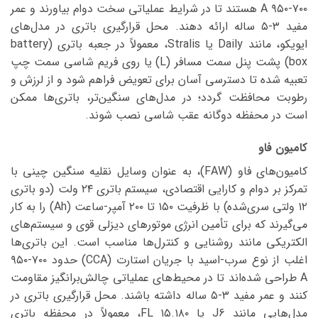
۷۰۰-۹۵۰ A هستند تا در شرایط عملیاتی سخت دوام بیاورند و عمر
مفید ۳-۵ ساله ارائه دهند. محل قرارگیری باتری در مدل‌های
ایویکو، مانند Daily یا Stralis، معمولاً در جعبه باتری (battery
box) پشت پنل سمت مسافر (L) یا روی فریم شاسی سمت چپ
تعبیه شده تا دسترسی آسان برای تعویض فراهم شود و از لرزش و
رطوبت محافظت گردد؛ در مدل‌های سنگین‌تر، باتری‌ها ممکن
است در محفظه دوگانه عقب شاسی نصب شوند.
کامیون فاو
کامیون‌های فاو (FAW)، به عنوان وسایل نقلیه سنگین چینی با
تمرکز بر دوام و کارایی اقتصادی، سیستم باتری ۲۴ ولت (دو باتری
۱۲ ولتی سری‌شده) با ظرفیت ۱۵۰ تا ۲۰۰ آمپر-ساعت (Ah) را به کار
می‌گیرند که برای تأمین انرژی موتورهای دیزلی قوی و سیستم‌های
الکتریکی مانند روشنایی و کنترل‌ها مناسب است. این باتری‌ها
اغلب از نوع سرب-اسید با جریان استارت (CCA) حدود ۷۰۰-۹۵۰
A طراحی شده‌اند تا در محیط‌های عملیاتی چالش‌برانگیز مقاومت
کنند و عمر مفید ۳-۵ ساله داشته باشند. محل قرارگیری باتری در
مدل‌هایی مانند J6 یا ۱۵.۱۸۰ FL، معمولاً در محفظه باتری