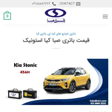
Ski
02188882222
CONTACT
t
conten
0
باتری خودرو های کره ای
,
باتری کیا
قیمت باتری صبا کیا استونیک