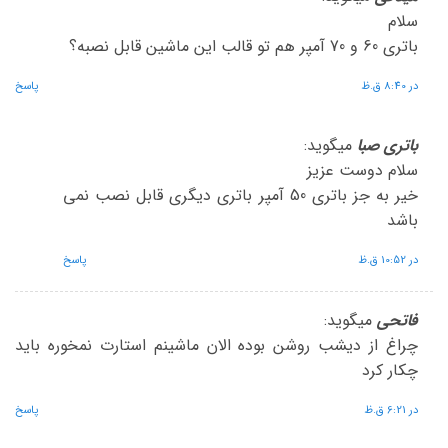
سلام
باتری 60 و 70 آمپر هم تو قالب این ماشین قابل نصبه؟
در 8:40 ق.ظ
پاسخ
باتری صبا
میگوید:
سلام دوست عزیز
خیر به جز باتری 50 آمپر باتری دیگری قابل نصب نمی
باشد
در 10:52 ق.ظ
پاسخ
فاتحی
میگوید:
چراغ از دیشب روشن بوده الان ماشینم استارت نمخوره باید
چکار کرد
در 6:21 ق.ظ
پاسخ