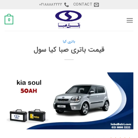
Ski
02188882222
CONTACT
t
conten
0
باتری کیا
قیمت باتری صبا کیا سول