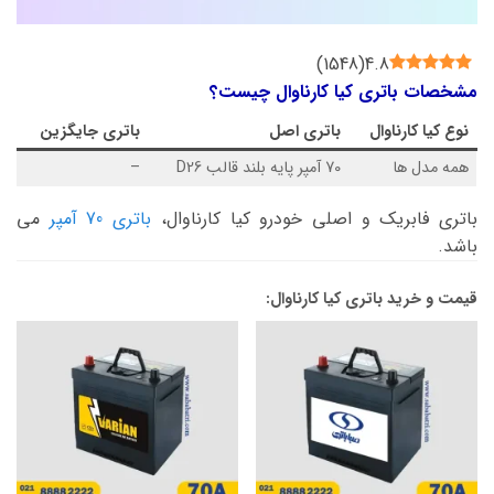
)
1548
(
4.8
مشخصات باتری کیا کارناوال چیست؟
نوع
کیا کارناوال
باتری اصل
باتری جایگزین
همه مدل ها
70 آمپر پایه بلند قالب D26
–
باتری فابریک و اصلی خودرو کیا کارناوال،
باتری 70 آمپر
می
باشد.
قیمت و خرید باتری کیا کارناوال: