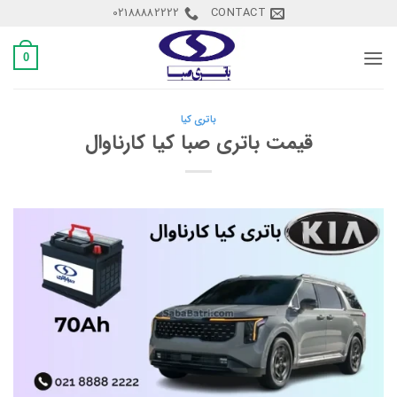
Ski
02188882222
CONTACT
t
conten
0
باتری کیا
قیمت باتری صبا کیا کارناوال