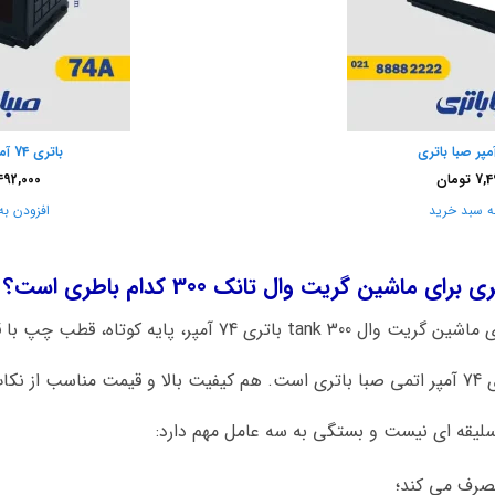
باتری 74 آمپر صبا واریان
7,4
تومان
492,000
ه سبد خرید
افزودن به
اشین گریت وال تانک 300 کدام باطری است؟
، پایه کوتاه، قطب چپ با قالب L3 اتمی است.
د است.
سلیقه ای نیست و بستگی به سه عامل مهم دارد:
مصرف می کند؛