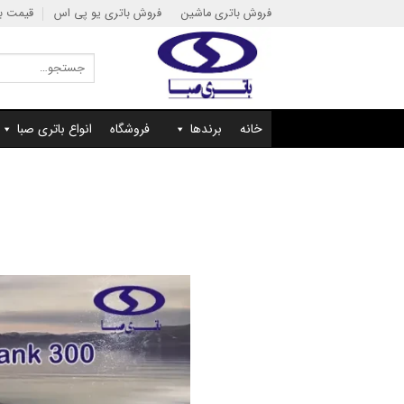
Ski
فروش باتری ماشین
فروش باتری یو پی اس
قیمت با
t
conten
جستجو
برای:
خانه
برندها
فروشگاه
انواع باتری صبا