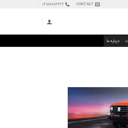
02188882222
CONTACT
ت
درباره ما