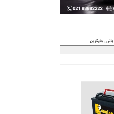
باتری جایگزین
–