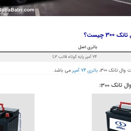
3 چیست؟
باتری اصل
74 آمپر پایه کوتاه قالب L3
ال تانک 300،
باتری 74 آمپر
می باشد.
تانک 300: