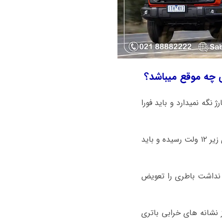
و شارژ نگه نمیدارد و باید فورا
اگر ماشین گریت وال تانک 300 با استارت سنگین روشن میشود باطری ضعیف شده و ولتاژ باطری زیر ۱۲ ولت رسیده و باید
ی نداشت باطری را تعویض
 نشانه های خرابی باتری