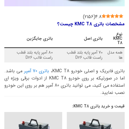
)
2156
(
4.8
مشخصات باتری KMC T8 چیست؟
نوع
KMC
باتری اصل
باتری جایگزین
T8
همه مدل
70 آمپر پایه بلند قطب
80 آمپر پایه بلند قطب
ها
راست قالب D26
راست قالب D26
باتری فابریک و اصلی خودرو KMC T8،
باتری 70 آمپر
می باشد.
اما در صورتیکه بر روی خودرو KMC T8 از ادوات برقی ویژه ای
استفاده می کنید، می توانید باتری 80 آمپر هم بر روی این خودرو
نصب نمایید.
قیمت و خرید باتری KMC T8: