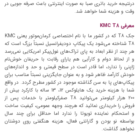
درنتیجه خرید باتری صبا به صورت اینترنتی باعث صرفه جویی در
وقت و هزینه شما خواهد شد.
معرفی
KMC T8
جک T8 که در کشور ما با نام اختصاصی کرمان‌موتور یعنی KMC
T8 شناخته می‌شود یک پیکاپ دودیفرانسیل نسبتاً بزرگ است که
هر چند از نظر ابعاد به پای تراک‌های غول‌پیکر امریکایی نمی‌رسد
و از لحاظ دوام و کارآیی هم یارای رقابت با حریفان خوش‌نام
ژاپنی را ندارد، اما قادر است در سطح قیمتی و حد و اندازه‌های
خودش کارآمد ظاهر شود و به عنوان جایگزینی نسبتاً مناسب برای
پیکاپ‌های پا به سن گذاشته موجود در کشور مطرح گردد. در واقع
شما با هزینه خرید یک هایلوکس 12، 13 ساله با کارکرد بیش از
200 هزار کیلومتر می‌توانید T8 صفرکیلومتر با خدمات پس از
فروش را خریداری نمائید که هرچند وجهه عمومی، کیفیت ساخت
و استحکام نماینده تویوتا را ندارد اما حداقل برای چند سال
بواسطه نو بودن و گارانتی فعال، هزینه هنگفتی روی دوشتان
نخواهد گذاشت.