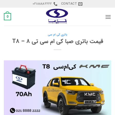
Ski
02188882222
CONTACT
t
conten
0
باتری کی ام سی
قیمت باتری صبا کی ام سی تی 8 – T8