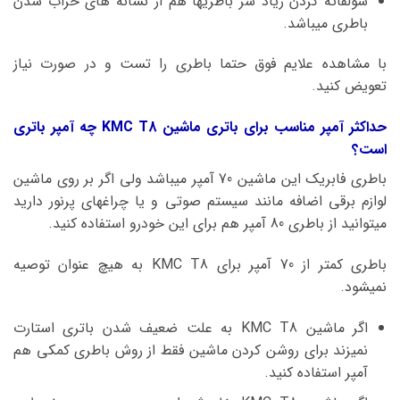
سولفاته کردن زیاد سر باطریها هم از نشانه های خراب شدن
باطری میباشد.
با مشاهده علایم فوق حتما باطری را تست و در صورت نیاز
تعویض کنید.
حداکثر آمپر مناسب برای باتری ماشین KMC T8 چه آمپر باتری
است؟
باطری فابریک این ماشین 70 آمپر میباشد ولی اگر بر روی ماشین
لوازم برقی اضافه مانند سیستم صوتی و یا چراغهای پرنور دارید
میتوانید از باطری 80 آمپر هم برای این خودرو استفاده کنید.
باطری کمتر از 70 آمپر برای KMC T8 به هیچ عنوان توصیه
نمیشود.
اگر ماشین KMC T8 به علت ضعیف شدن باتری استارت
نمیزند برای روشن کردن ماشین فقط از روش باطری کمکی هم
آمپر استفاده کنید.