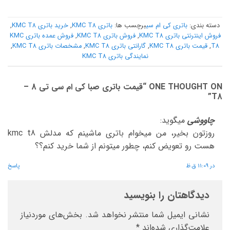
دسته بندی:
باتری کی ام سی
برچسب ها:
باتری KMC T8
,
خرید باتری KMC T8
,
فروش اینترنتی باتری KMC T8
,
فروش باتری KMC T8
,
فروش عمده باتری KMC
T8
,
قیمت باتری KMC T8
,
گارانتی باتری KMC T8
,
مشخصات باتری KMC T8
,
نمایندگی باتری KMC T8
ONE THOUGHT ON “
قیمت باتری صبا کی ام سی تی 8 –
”
T8
چاووشی
میگوید:
روزتون بخیر، من میخوام باتری ماشینم که مدلش kmc t8
هست رو تعویض کنم، چطور میتونم از شما خرید کنم؟؟
در 11:09 ق.ظ
پاسخ
دیدگاهتان را بنویسید
نشانی ایمیل شما منتشر نخواهد شد.
بخش‌های موردنیاز
علامت‌گذاری شده‌اند
*