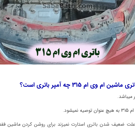
م وی ام 315 چه آمپر باتری است؟
اشین ام وی ام 315 به علت ضعیف شدن باتری استارت نمیزند برای روشن کردن ما