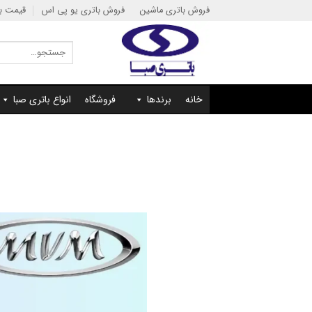
Ski
فروش باتری ماشین
فروش باتری یو پی اس
قیمت با
t
conten
جستجو
برای:
خانه
برندها
فروشگاه
انواع باتری صبا