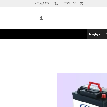
02188882222
CONTACT
ت
درباره ما