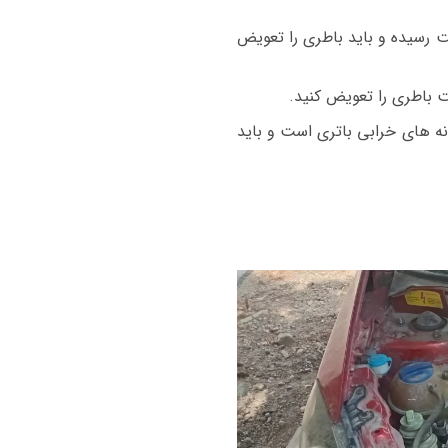
م وی ام 315 با استارت سنگین روشن میشود باطری ضعیف شده و ولتاژ باطری زیر ۱۲ ولت رسیده و باید باطری را تعویض
ت باطری را تعویض کنید.
نه های خرابی باتری است و باید