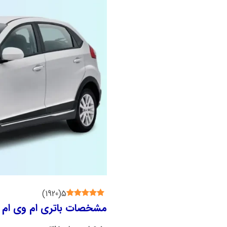
)
1920
(
5
مشخصات باتری ام وی ام 315 چیست؟