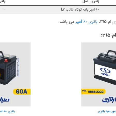
باتری اصل
بات
60 آمپر پایه کوتاه قالب L2
–
 315،
باتری 60 آمپر
می باشد.
3:
باتری 60 آمپر صبا واریان