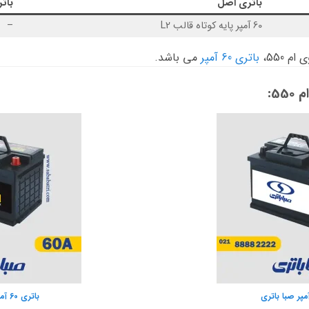
باتری اصل
بات
60 آمپر پایه کوتاه قالب L2
–
 550،
باتری 60 آمپر
می باشد.
5:
باتری 60 آمپر صبا واریان