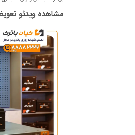
مشاهده ویدئو تعویض ب