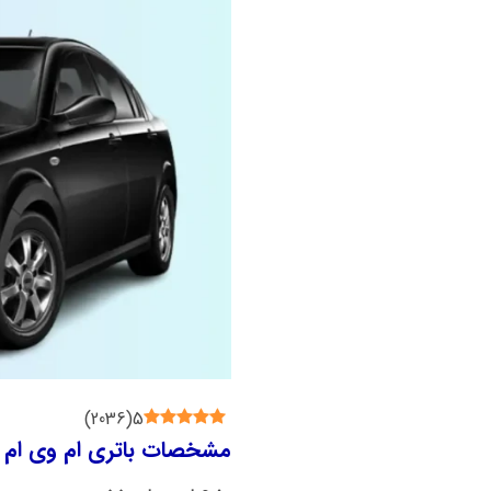
)
2036
(
5
مشخصات باتری ام وی ام 550 چیست؟