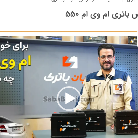
اتری ام وی ام 550
نمایشگر
ویدیو