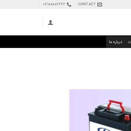
02188882222
CONTACT
ت
درباره ما