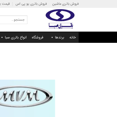
Ski
فروش باتری ماشین
فروش باتری یو پی اس
قیمت با
t
conten
جستجو
برای:
خانه
برندها
فروشگاه
انواع باتری صبا