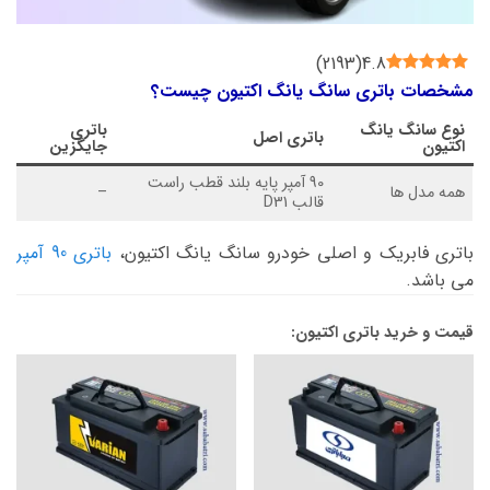
)
2193
(
4.8
مشخصات باتری سانگ یانگ اکتیون چیست؟
نوع
سانگ یانگ
باتری
باتری اصل
اکتیون
جایگزین
90 آمپر پایه بلند قطب راست
همه مدل ها
–
قالب D31
باتری فابریک و اصلی خودرو سانگ یانگ اکتیون،
باتری 90 آمپر
می باشد.
قیمت و خرید باتری اکتیون: