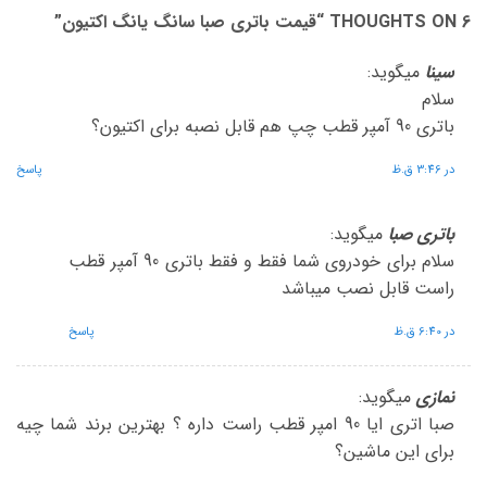
6 THOUGHTS ON “
قیمت باتری صبا سانگ یانگ اکتیون
”
سینا
میگوید:
سلام
باتری 90 آمپر قطب چپ هم قابل نصبه برای اکتیون؟
در 3:46 ق.ظ
پاسخ
باتری صبا
میگوید:
سلام برای خودروی شما فقط و فقط باتری 90 آمپر قطب
راست قابل نصب میباشد
در 6:40 ق.ظ
پاسخ
نمازی
میگوید:
صبا اتری ایا 90 امپر قطب راست داره ؟ بهترین برند شما چیه
برای این ماشین؟