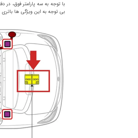
با توجه به سه پارامتر فوق، در د
بی توجه به این ویژگی ها باتری بنز E200 و یا سایر خودروها را خریداری