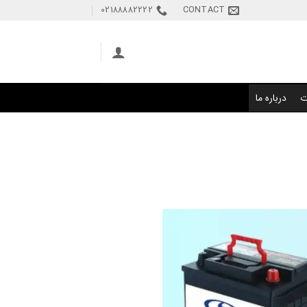
02188882222
CONTACT
ت
درباره ما