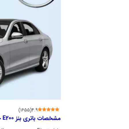
)
1655
(
4.9
مشخصات باتری بنز E200 چیست؟