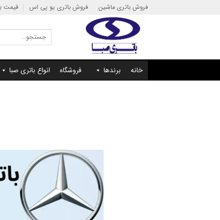
Ski
فروش باتری ماشین
فروش باتری یو پی اس
قیمت با
t
conten
جستجو
برای:
خانه
برندها
فروشگاه
انواع باتری صبا