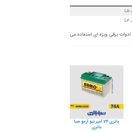
L
L
ریک و اصلی خودرو بنز E200، باتری 80 آمپر می باشد. اما در صورتیکه بر روی خودرو بنز E200 از ادوات برقی ویژه ای استفاده می
باتری 74 آمپر نیو آرمو صبا
باتری