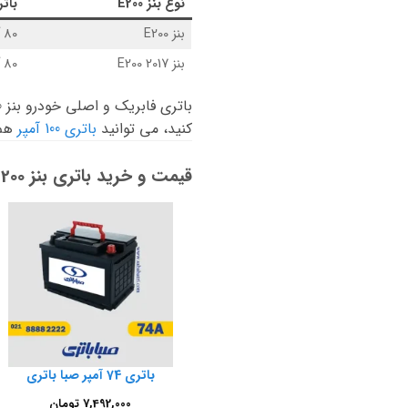
نوع
بنز E200
بات
بنز E200
80 آمپر پایه کوتاه قالب L4
بنز E200 2017
80 آمپر پایه کوتاه قالب L4
کنید، می توانید
باتری 100 آمپر
هم 
قیمت و خرید باتری بنز E200:
باتری 74 آمپر صبا باتری
7,492,000
تومان