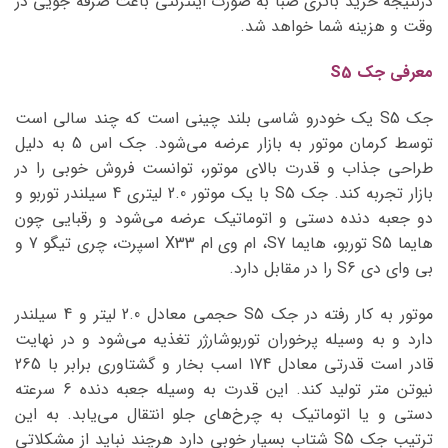
درنتیجه خرید باتری صبا به صورت اینترنتی باعث صرفه جویی در
وقت و هزینه شما خواهد شد.
معرفی جک S5
جک S5 یک خودرو شاسی بلند چینی است که چند سالی است
توسط کرمان موتور به بازار عرضه می‌شود. جک اس 5 به دلیل
طراحی جذاب و قدرت بالای موتور، توانست فروش خوبی را در
بازار تجربه کند. جک S5 با یک موتور 2.0 لیتری 4 سیلندر توربو و
دو جعبه دنده دستی و اتوماتیک عرضه می‌شود و رقبایی چون
هایما S5 توربو، هایما S7، ام وی ام X33 اسپرت، چری تیگو 7 و
بی وای دی S6 را در مقابل دارد.
موتور به کار رفته در جک S5 حجمی معادل 2.0 لیتر و 4 سیلندر
دارد و به وسیله پرخوران توربوشارژر تغذیه می‌شود و در نهایت
قادر است قدرتی معادل 174 اسب بخار و گشتاوری برابر با 265
نیوتن متر تولید کند. این قدرت به وسیله جعبه دنده 6 سرعته
دستی و یا اتوماتیک به چرخ‌های جلو انتقال می‌یابد. به این
ترتیب جک S5 شتاب بسیار خوبی دارد هرچند نباید از مشکلاتی