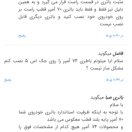
مثبت باتری در قسمت راست قرار می گیرد و به همین
دلیل نیز فقط و فقط باید باتری 70 آمپر قطب راست بر
روی خودروی خود نصب کنید و باتری دیگری قابل
نصب نیست.
در 10:40 ق.ظ
پاسخ
فاضل
میگوید:
سلام ایا میتونم باطری 74 آمپر را روی جک اس 5 نصب کنم
مشکل ساز نیست ؟
در 11:49 ق.ظ
پاسخ
باتری صبا
میگوید:
با سلام
با توجه به اینکه ظرفیت استاندارد باتری خودروی شما
70 آمپر پایه بلند قطب معکوس می باشد
و محصولات 74 آمپر هیچ کدام از مشخصات فوق را