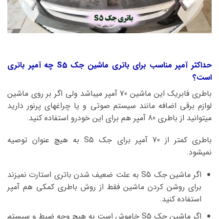
حداکثر آمپر مناسب برای باتری ماشین جک S5 چه آمپر باتری
است؟
باطری فابریک این ماشین 70 آمپر میباشد ولی اگر بر روی ماشین
لوازم برقی اضافه مانند سیستم صوتی و یا چراغهای پرنور دارید
میتوانید از باطری 80 آمپر هم برای این خودرو استفاده کنید.
باطری کمتر از 70 آمپر برای جک S5 به هیچ عنوان توصیه
نمیشود.
اگر ماشین جک S5 به علت ضعیف شدن باتری استارت نمیزند
برای روشن کردن ماشین فقط از روش باطری کمکی هم آمپر
استفاده کنید.
اگر ماشین جک S5 خاموش است به هیچ وجه ضبط و سیستم