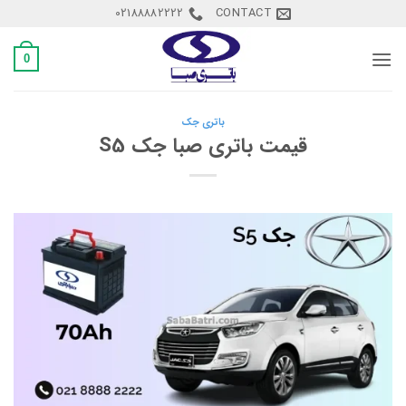
Ski
02188882222
CONTACT
t
conten
0
باتری جک
قیمت باتری صبا جک S5