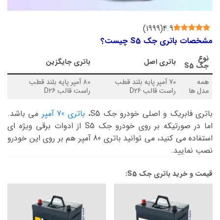
)
1999
(
4.9
مشخصات باتری جک S5 چیست؟
نوع
باتری اصل
باتری جایگزین
جک S5
همه
70 آمپر پایه بلند قطب
80 آمپر پایه بلند قطب
مدل ها
راست قالب D26
راست قالب D26
باتری فابریک و اصلی خودرو جک S5،
باتری 70 آمپر
می باشد.
اما در صورتیکه بر روی خودرو جک S5 از ادوات برقی ویژه ای
استفاده می کنید، می توانید باتری 80 آمپر هم بر روی این خودرو
نصب نمایید.
قیمت و خرید باتری جک S5: