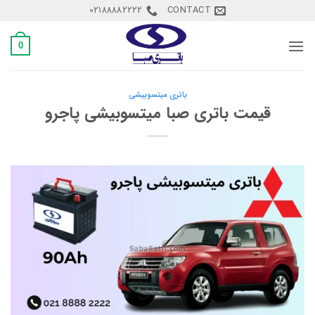
Ski
02188882222
CONTACT
t
conten
0
باتری میتسوبیشی
قیمت باتری صبا میتسوبیشی پاجرو