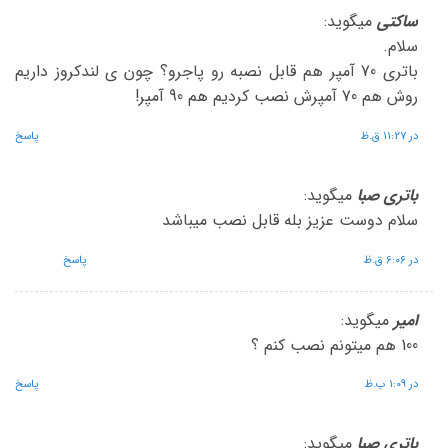
ساکتی
میگوید:
سلام.
باتری 70 آمپر هم قابل نصبه رو پاجرو؟ چون ی لندکروز داریم
روش هم 70 آمپرش نصب کردیم هم 90 آمپر!
در 11:27 ق.ظ
پاسخ
باتری صبا
میگوید:
سلام دوست عزیز بله قابل نصب میباشد
در 6:06 ق.ظ
پاسخ
امیر
میگوید:
100 هم میتونم نصب کنم ؟
در 1:09 ب.ظ
پاسخ
باتری صبا
میگوید: