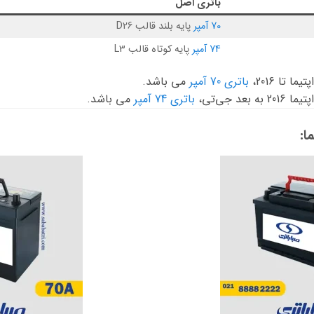
باتری اصل
70 آمپر
پایه بلند قالب D26
74 آمپر
پایه کوتاه قالب L3
 تا 2016،
باتری 70 آمپر
می باشد.
د جی‌تی،
باتری 74 آمپر
می باشد.
ا: