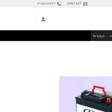
02188882222
CONTACT
ت
درباره ما