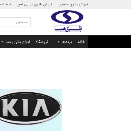
Ski
فروش باتری ماشین
فروش باتری یو پی اس
قیمت با
t
conten
جستجو
برای:
خانه
برندها
فروشگاه
انواع باتری صبا