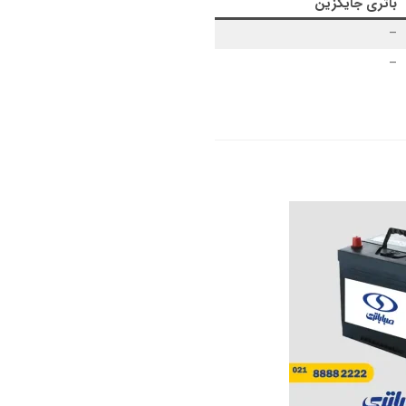
باتری جایگزین
–
–