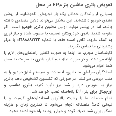
تعویض باتری ماشین بنز E190 در محل
بسیاری از رانندگان حداقل یک بار تجربه‌ای ناخوشایند از روشن
نشدن خودرو داشته‌اند. این مشکل می‌تواند دلایل متعددی داشته
باشد، اما در بیشتر موارد، اولین مظنون
باتری خودرو
است. اگر
متوجه شدید باتری خودرویتان ضعیف یا معیوب شده و نیاز فوری
به کمک دارید، کافی است فقط با شماره
۰۲۱۸۸۸۸۲۲۲۲
با مرکز
پشتیبانی ما تماس بگیرید.
کارشناسان مجرب ما ابتدا به صورت تلفنی راهنمایی‌های لازم را
ارائه می‌دهند و در صورت نیاز، تیم کیان باتری به سرعت به محل
شما اعزام می‌شود.
امدادگران حرفه‌ای ما باتری، اتصالات و سیستم شارژ خودرو را به
دقت بررسی می‌کنند. در صورتی که تکنسین تشخیص دهد باتری
نیاز به تعویض دارد و شما نیز تأیید کنید،
باتری مناسب و
اورجینال برای
بنز E190 بلافاصله نصب خواهد شد.
تمام خدمات ما با رعایت بالاترین استانداردهای کیفیت و با
قیمتی کاملاً منصفانه انجام می‌شود تا کمترین زمان و هزینه
ممکن برای شما صرف گردد و خیلی زود به راه خود ادامه دهید.