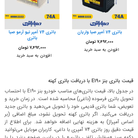
باتری 74 آمپر صبا واریان
باتری 74 آمپر نیو آرمو صبا
باتری
7,492,000
تومان
7,492,000
تومان
افزودن به سبد خرید
افزودن به سبد خرید
قیمت باتری بنز E190 با دریافت باتری کهنه
در جدول بالا، قیمت باتری‌های مناسب خودرو بنز E190 با احتساب
تحویل باتری فرسوده (داغی) محاسبه شده است. در زمان خرید و
تعویض، شما باتری قدیمی خود را تحویل می‌دهید و باتری جدید
دریافت می‌کنید. اگر باتری کهنه تحویل نشود، مبلغ اضافی (بر
اساس آمپراژ) به هزینه نهایی اضافه خواهد شد. برای اطلاع از
قیمت دقیق روز باتری 74 آمپری با داغی، کاربران موبایل می‌توانید
دکمه سبز «سفارش تلفنی باتری» را در پایین صفحه بزنید یا با