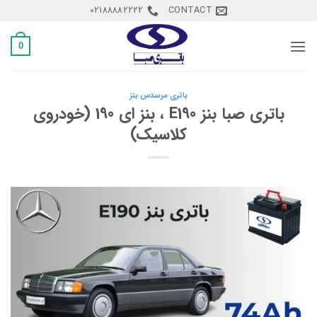
Ski
02188882222
CONTACT
t
conten
0
باتری مرسدس بنز
باتری صبا بنز E190 ، بنز ای 190 (خودروی
کلاسیک)