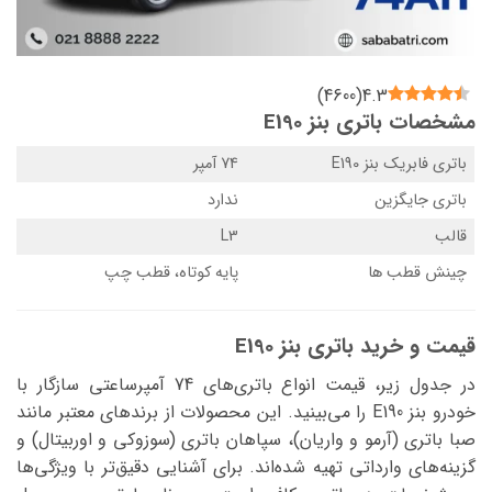
)
4600
(
4.3
مشخصات باتری بنز E190
باتری فابریک بنز E190
74 آمپر
باتری جایگزین
ندارد
قالب
L3
چینش قطب ها
پایه کوتاه، قطب چپ
قیمت و خرید باتری بنز E190
در جدول زیر، قیمت انواع باتری‌های 74 آمپرساعتی سازگار با
خودرو بنز E190 را می‌بینید. این محصولات از برندهای معتبر مانند
صبا باتری (آرمو و واریان)، سپاهان باتری (سوزوکی و اوربیتال) و
گزینه‌های وارداتی تهیه شده‌اند. برای آشنایی دقیق‌تر با ویژگی‌ها