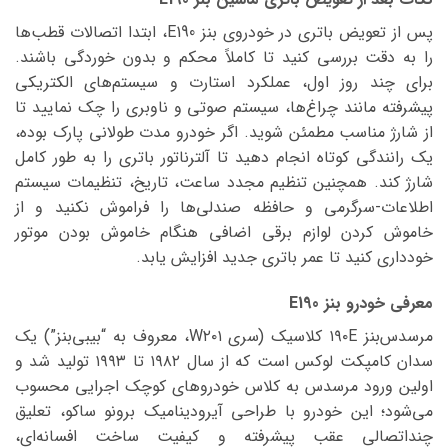
پس از تعویض باتری در خودروی بنز E190، ابتدا اتصالات قطب‌ها
را به دقت بررسی کنید تا کاملاً محکم و بدون خوردگی باشند.
برای چند روز اول، عملکرد استارت و سیستم‌های الکتریکی
پیشرفته مانند چراغ‌ها، سیستم صوتی و ناوبری را چک نمایید تا
از شارژ مناسب مطمئن شوید. اگر خودرو مدت طولانی پارک بوده،
یک رانندگی کوتاه انجام دهید تا آلترناتور باتری را به طور کامل
شارژ کند. همچنین تنظیم مجدد ساعت، تاریخ، تنظیمات سیستم
اطلاعات-سرگرمی و حافظه صندلی‌ها را فراموش نکنید و از
خاموش کردن لوازم برقی اضافی هنگام خاموش بودن موتور
خودداری کنید تا عمر باتری جدید افزایش یابد.
معرفی خودرو بنز E190
مرسدس‌بنز ۱۹۰E کلاسیک (سری W۲۰۱، معروف به “بیبی‌بنز”) یک
سدان کامپکت لوکس است که از سال ۱۹۸۲ تا ۱۹۹۳ تولید شد و
اولین ورود مرسدس به کلاس خودروهای کوچک اجرایی محسوب
می‌شود؛ این خودرو با طراحی آیرودینامیک برونو ساکو، تعلیق
چنداتصالی عقب پیشرفته و کیفیت ساخت افسانه‌ای،