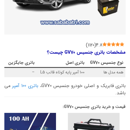
)
1120
(
4.8
مشخصات باتری جنسیس GV70 چیست؟
نوع
جنسیس GV70
باتری اصل
باتری جایگزین
همه مدل ها
100 آمپر پایه کوتاه قالب L5
–
باتری فابریک و اصلی خودرو جنسیس GV70،
باتری 100 آمپر
می
باشد.
قیمت و خرید باتری جنسیس GV70: