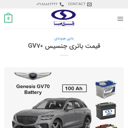
Ski
02188882222
CONTACT
t
conten
0
باتری هیوندای
قیمت باتری جنسیس GV70