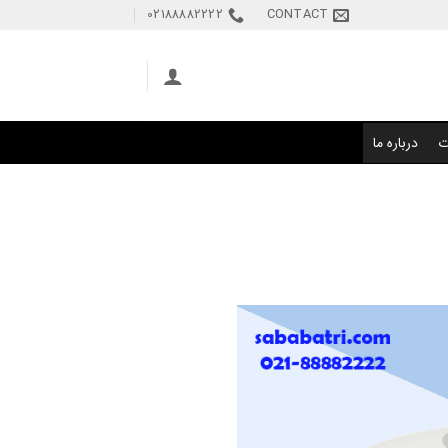
02188882222
CONTACT
ت
درباره ما