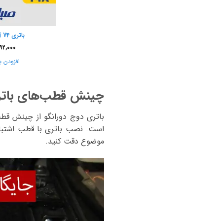
باتری 74 آمپر صبا باتری
92,000
افزودن ب
چینش قطب‌های باتری
باتری
دوج دورانگو
از
چینش قطب
است. نصب باتری با قطب اشتباه 
موضوع دقت کنید.