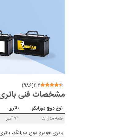
)
986
(
4.6
مشخصات فنی باتری د
نوع
دوج دورانگو
باتری
همه مدل ها
74 آمپر
باتری خودرو
دوج دورانگو
، باتری با ظر