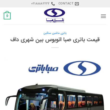
Ski
02188882222
CONTACT
t
conten
0
باتری ماشین سنگین
قیمت باتری صبا اتوبوس بین شهری داف