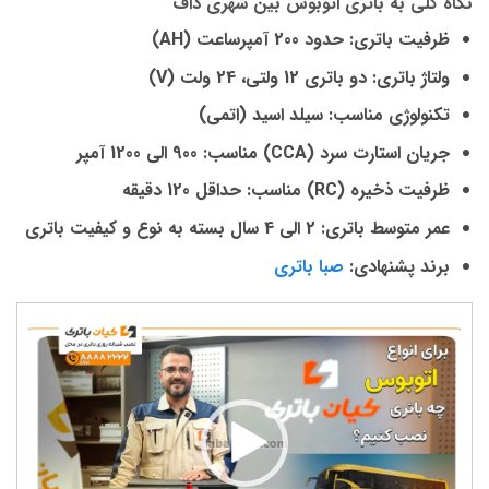
نگاه کلی به باتری اتوبوس بین شهری داف
ظرفیت باتری: حدود 200 آمپر‌ساعت (AH)
ولتاژ باتری: دو باتری 12 ولتی، 24 ولت (V)
تکنولوژی مناسب: سیلد اسید (اتمی)
جریان استارت سرد (CCA) مناسب: 900 الی 1200 آمپر
ظرفیت ذخیره (RC) مناسب: حداقل 120 دقیقه
عمر متوسط باتری: 2 الی 4 سال بسته به نوع و کیفیت باتری
برند پشنهادی:
صبا باتری
نمایشگر
ویدیو