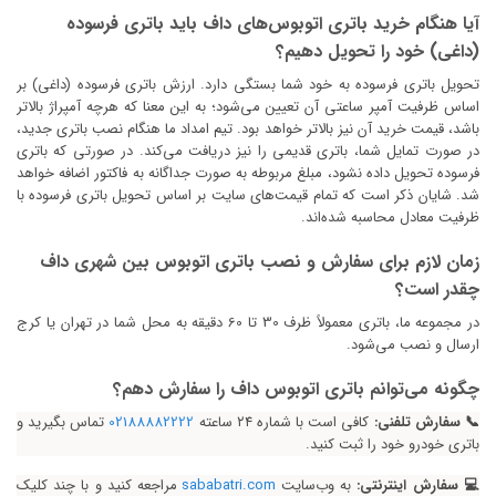
آیا هنگام خرید باتری اتوبوس‌های داف باید باتری فرسوده
(داغی) خود را تحویل دهیم؟
تحویل باتری فرسوده به خود شما بستگی دارد. ارزش باتری فرسوده (داغی) بر
اساس ظرفیت آمپر ساعتی آن تعیین می‌شود؛ به این معنا که هرچه آمپراژ بالاتر
باشد، قیمت خرید آن نیز بالاتر خواهد بود. تیم امداد ما هنگام نصب باتری جدید،
در صورت تمایل شما، باتری قدیمی را نیز دریافت می‌کند. در صورتی که باتری
فرسوده تحویل داده نشود، مبلغ مربوطه به صورت جداگانه به فاکتور اضافه خواهد
شد. شایان ذکر است که تمام قیمت‌های سایت بر اساس تحویل باتری فرسوده با
ظرفیت معادل محاسبه شده‌اند.
زمان لازم برای سفارش و نصب باتری اتوبوس بین شهری داف
چقدر است؟
در مجموعه ما، باتری معمولاً ظرف 30 تا 60 دقیقه به محل شما در تهران یا کرج
ارسال و نصب می‌شود.
چگونه می‌توانم باتری اتوبوس داف را سفارش دهم؟
📞 سفارش تلفنی:
کافی است با شماره ۲۴ ساعته
02188882222
تماس بگیرید و
باتری خودرو خود را ثبت کنید.
💻 سفارش اینترنتی:
به وب‌سایت
sababatri.com
مراجعه کنید و با چند کلیک