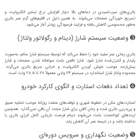
باتری‌های سرب‌اسیدی در دماهای بالا دچار افزایش نرخ تبخیر الکترولیت و
تسریع خوردگی صفحات می‌شوند. به همین دلیل در اقلیم‌های گرم عمر باتری
به‌طور محسوسی کاهش یافته و فرایند فرسودگی زودتر آغاز می‌شود.
➌ وضعیت سیستم شارژ (دینام و رگولاتور ولتاژ)
باتری زمانی عمر مفید خود را حفظ می‌کند که توسط سیستم شارژ سالم، به‌صورت
پایدار و کنترل‌شده شارژ شود. شارژ ناقص باعث سولفاته شدن صفحات و شارژ
بیش‌ازحد موجب جوش آوردن الکترولیت و خرابی سریع باتری می‌گردد.
محدوده ولتاژ شارژ استاندارد در سیستم 24 ولتی معمولاً 27 تا 28.5 ولت است.
➍ تعداد دفعات استارت و الگوی کارکرد خودرو
استارت‌های مکرر در خطوط شهری و توقف‌های متعدد روزانه موجب تخلیه عمیق
و پی‌درپی باتری شده و زمان کافی برای شارژ مجدد آن باقی نمی‌گذارد. همچنین
ترددهای کوتاه‌مدت باعث می‌شوند دینام فرصت بازیابی کامل انرژی باتری را
نداشته باشد و در نتیجه عمر آن کاهش یابد.
➎ وضعیت نگهداری و سرویس دوره‌ای