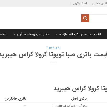
تری ماشین
امداد باتری
انتخاب بر اساس کارخانه سازنده
باتری خودروهای سنگین
مقالا
باتری تویوتا
یمت باتری صبا تویوتا کرولا کراس هیبرید
ا کرولا کراس هیبرید
باتری اصل
باتری جایگزین
50 آمپر پایه کوتاه قالب L1
–