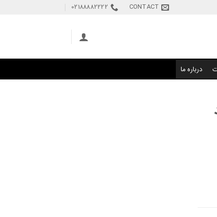
02188882222
CONTACT
ت
درباره ما