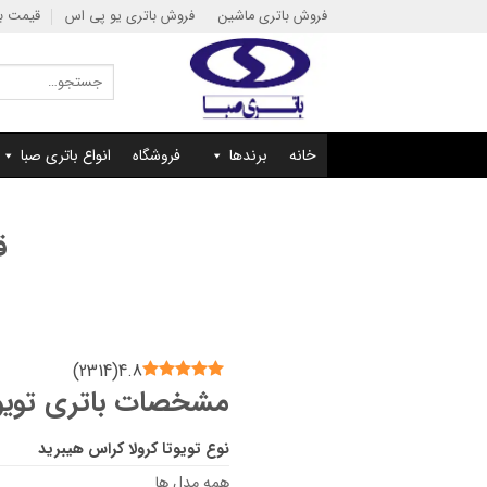
Ski
فروش باتری ماشین
فروش باتری یو پی اس
قیمت با
t
conten
جستجو
برای:
خانه
برندها
فروشگاه
انواع باتری صبا
ق
)
2314
(
4.8
مشخصات باتری تویوت
نوع
تویوتا کرولا کراس هیبرید
همه مدل ها