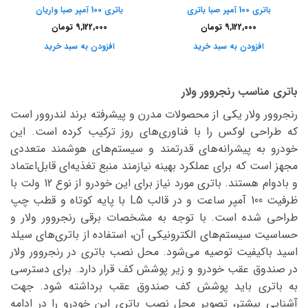
باتری 100 آمپر صبا باتری
باتری 100 آمپر صبا واریان
9,122,000
تومان
9,122,000
تومان
افزودن به سبد خرید
افزودن به سبد خرید
باتری مناسب رنجروور ولار
رنجروور ولار یکی از محصولات مدرن و پیشرفته برند لندروور است
که طراحی لوکس را با فناوری‌های روز ترکیب کرده است. این
خودرو به پیشرانه‌های قدرتمند و سیستم‌های هوشمند متعددی
مجهز است که برای عملکرد بهینه نیازمند منبع تغذیه‌ای قابل‌اعتماد
و بادوام هستند. باتری مورد نیاز برای این خودرو از نوع 12 ولت با
ظرفیت 100 آمپر ساعت و در قالب L5 با پایه کوتاه و قطب چپ
طراحی شده است. با توجه به مشخصات برقی رنجروور ولار و
حساسیت سیستم‌های الکترونیکی آن، استفاده از باتری‌های سیلد
اسید باکیفیت توصیه می‌شود. محل نصب باتری در رنجروور ولار
در صندوق عقب خودرو و زیر پوشش کف قرار دارد. برای دسترسی
به باتری باید پوشش کف صندوق عقب برداشته شود. جهت
آشنایی بیشتر، تصویر محل نصب باتری این خودرو را در ادامه