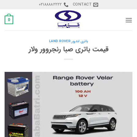
Ski
02188882222
CONTACT
t
conten
0
باتری لندرور LAND ROVER
قیمت باتری صبا رنجروور ولار