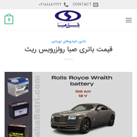
Ski
02188882222
CONTACT
t
conten
0
باتری خودروهای اروپایی
قیمت باتری صبا رولزرویس ریث