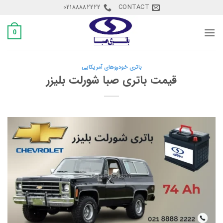
Ski
02188882222
CONTACT
t
conten
0
باتری خودروهای آمریکایی
قیمت باتری صبا شورلت بلیزر