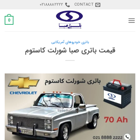
Ski
02188882222
CONTACT
t
conten
0
باتری خودروهای آمریکایی
قیمت باتری صبا شورلت کاستوم