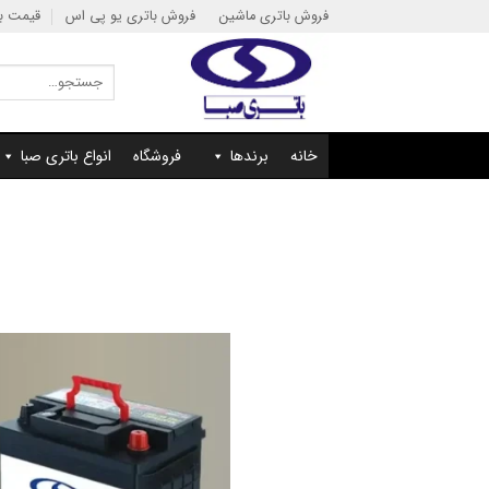
Ski
فروش باتری ماشین
فروش باتری یو پی اس
قیمت با
t
conten
جستجو
برای:
خانه
برندها
فروشگاه
انواع باتری صبا