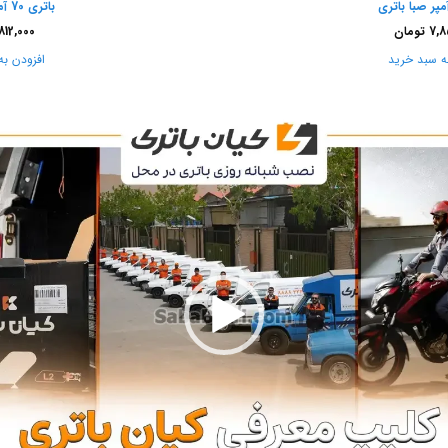
باتری 70 آمپر صبا باتری
7,8
تومان
812,000
ه سبد خرید
افزودن به
نمایشگر
ویدیو