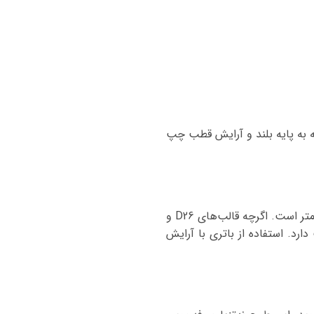
ه به پایه بلند و آرایش قطب چپ
ابعاد باتری فابریک فورد تورینو شامل طول 25.7 سانتی‌متر، عرض 17.63 سانتی‌متر و ارتفاع 22.5 سانتی‌متر است. اگرچه قالب‌های D26 و
رد. استفاده از باتری با آرایش