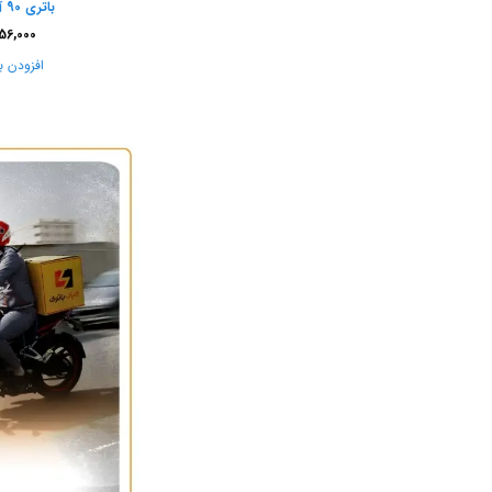
باتری 90 آمپر صبا باتری
56,000
افزودن ب