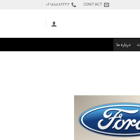
02188882222
CONTACT
ت
درباره ما