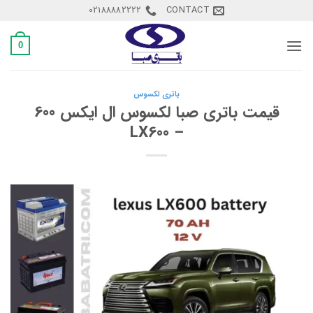
Ski
02188882222
CONTACT
t
conten
0
باتری لکسوس
قیمت باتری صبا لکسوس ال ایکس 600
– LX600