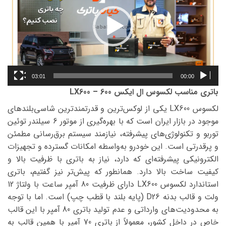
03:01
00:00
باتری مناسب لکسوس ال ایکس 600 – LX600
لکسوس LX600 یکی از لوکس‌ترین و قدرتمندترین شاسی‌بلندهای
موجود در بازار ایران است که با بهره‌گیری از موتور 6 سیلندر توئین
توربو و تکنولوژی‌های پیشرفته، نیازمند سیستم برق‌رسانی مطمئن
و پرقدرتی است. این خودرو به‌واسطه امکانات گسترده و تجهیزات
الکترونیکی پیشرفته‌ای که دارد، نیاز به باتری با ظرفیت بالا و
کیفیت ساخت بالا دارد. همانطور که پیش‌تر نیز گفتیم، باتری
استاندارد لکسوس LX600 دارای ظرفیت 80 آمپر ساعت با ولتاژ 12
ولت و قالب بدنه D26 (پایه بلند با قطب چپ) است. اما با توجه
به محدودیت‌های وارداتی و عدم تولید باتری 80 آمپر با این قالب
خاص در داخل کشور، معمولاً از باتری 70 آمپر با همین قالب به