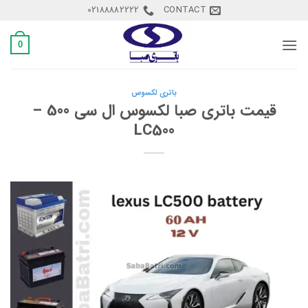
Ski
02188882222
CONTACT
t
conten
0
باتری لکسوس
قیمت باتری صبا لکسوس ال سی 500 –
LC500