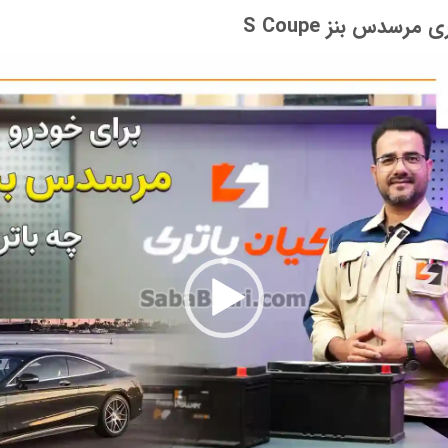
سدس بنز S Coupe
نمایشگر
ویدیو