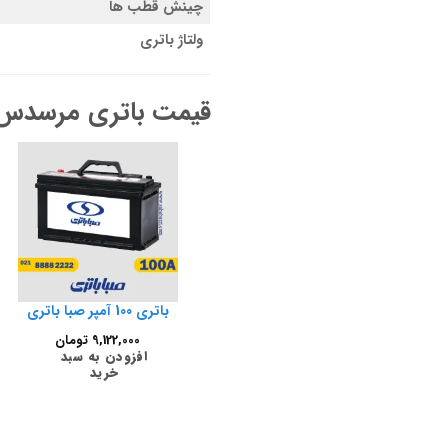
چینش قطب ها
ولتاژ باتری
قیمت باتری مرسدس بنز ا
باتری 100 آمپر صبا باتری
9,122,000
تومان
افزودن به سبد
خرید