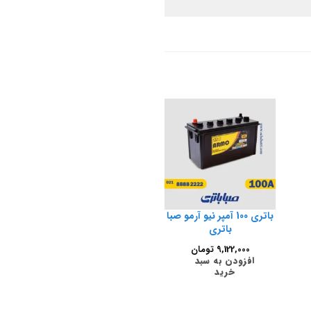
باتری 100 آمپر نیو آرمو صبا
باتری
9,122,000
تومان
افزودن به سبد
خرید