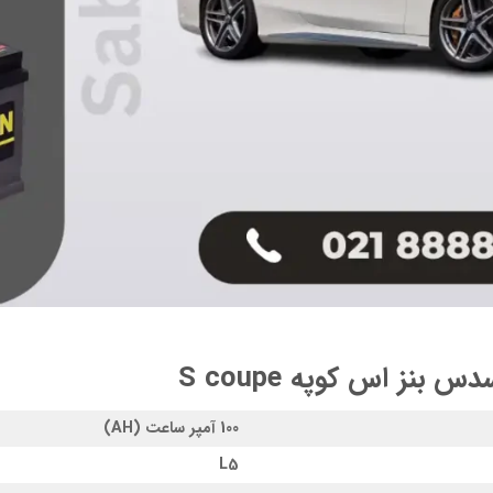
نز اس کوپه S coupe
100 آمپر ساعت (AH)
L5