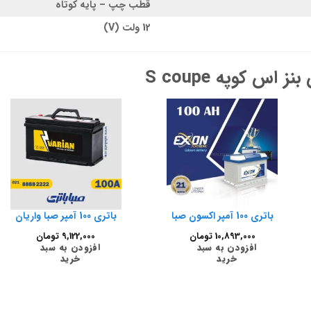
قطب چپ – پایه کوتاه
12 ولت (V)
س کوپه S coupe
باتری 100 آمپر اکسون صبا
باتری 100 آمپر صبا واریان
10,893,000
تومان
9,122,000
تومان
افزودن به سبد
افزودن به سبد
خرید
خرید