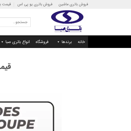
Ski
فروش باتری ماشین
فروش باتری یو پی اس
قیمت با
t
conten
جستجو
برای:
خانه
برندها
فروشگاه
انواع باتری صبا
قیمت