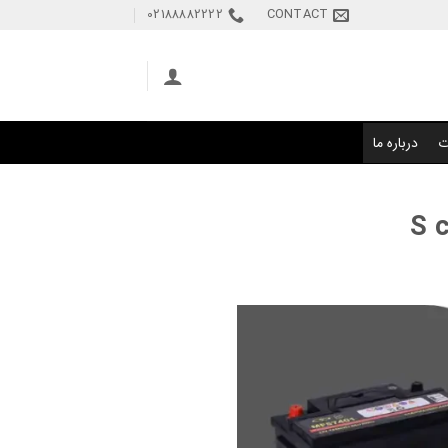
02188882222
CONTACT
ت
درباره ما