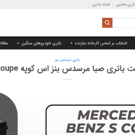
تری ماشین
امداد باتری
انتخاب بر اساس کارخانه سازنده
باتری خودروهای سنگین
مقالا
باتری مرسدس بنز
 باتری صبا مرسدس بنز اس کوپه S coupe