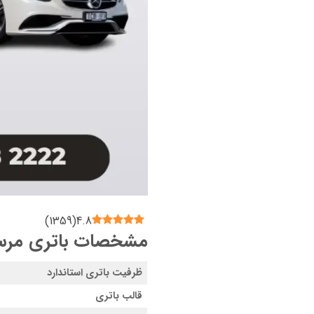
)
1359
(
4.8
مشخصات باتری مرسدس ب
ظرفیت باتری استاندارد
قالب باتری