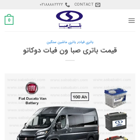
Ski
02188882222
CONTACT
t
conten
0
باتری فیات
,
باتری ماشین سنگین
قیمت باتری صبا ون فیات دوکاتو