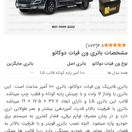
)
1023
(
4.8
مشخصات باتری ون فیات دوکاتو
نوع
ون فیات دوکاتو
باتری اصل
باتری جایگزین
همه مدل ها
100 آمپر پایه کوتاه قالب L5
–
باتری فابریک ون فیات دوکاتو، باتری 100 آمپر ساعت است. این
باتری با ولتاژ 12 ولت و با چینش پایه کوتاه و قطب چپ میباشد.
قالب این باتری L5 و دارای ابعاد 37.7 × 17.5 × 19 میباشد.
باتری با ظرفیت بالاتر قدرت آمپردهی بیشتر و عمر طولانی تری
دارد و در زمان مصرف لوازم برقی، فشار کمتری به سیستم برق
خودرو وارد میشود. البته نصب باتری قویتر و با ظرفیت بالاتر به
فضای داخل موتور هر خودرو بستگی دارد زیرا قالب ها ممکن