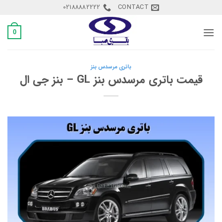
Ski
02188882222
CONTACT
t
conten
0
باتری مرسدس بنز
قیمت باتری مرسدس بنز GL – بنز جی ال