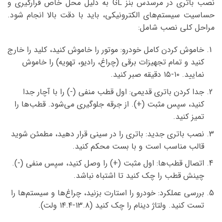
نصب باتری در مرسدس بنز GL به دلیل محل خاص قرارگیری و
حساسیت سیستم‌های الکترونیکی، باید با دقت بالا انجام شود.
مراحل کلی نصب شامل:
خاموش کردن کامل خودرو: موتور را خاموش کنید، کلید را خارج
کنید و تمام تجهیزات برقی (چراغ، رادیو، تهویه) را خاموش
نمایید. ۱۰-۱۵ دقیقه صبر کنید.
جدا کردن باتری قدیمی: اول قطب منفی (-) را با آچار جدا
کنید، سپس مثبت (+). از جرقه جلوگیری می‌شود. قطب‌ها را
تمیز کنید.
نصب باتری جدید: باتری را در سینی قرار دهید، مطمئن شوید
قالب مناسب است و با بست محکم کنید.
اتصال قطب‌ها: اول مثبت (+) را وصل کنید، سپس منفی (-).
چینش قطب را چک کنید تا اشتباه نباشد.
بررسی عملکرد: خودرو را استارت بزنید، چراغ‌ها و سیستم‌ها را
تست کنید. ولتاژ دینام را چک کنید (۱۳.۸-۱۴.۴ ولت).