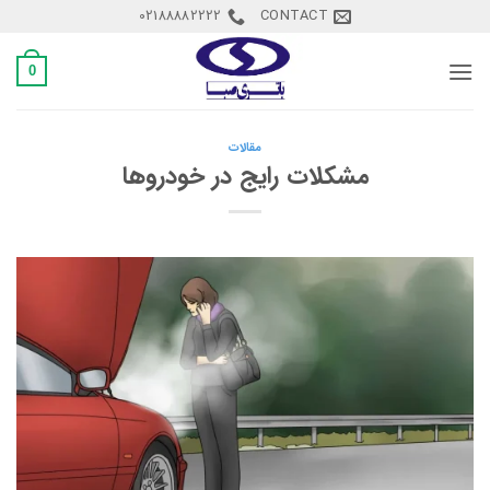
Ski
02188882222
CONTACT
t
conten
0
مقالات
مشکلات رایج در خودروها