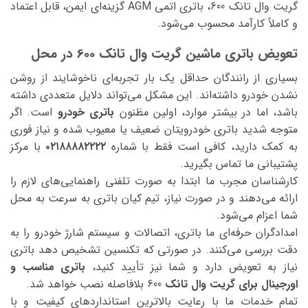
گریت وال تانک 600، باتری اتمی AGM گزینه‌ای ایمن، قابل اعتماد
و کاملاً کارآمد محسوب می‌شود.
تعویض باتری ماشین گریت وال تانک 600 در محل
بسیاری از رانندگان حداقل یک بار تجربه‌ای ناخوشایند از روشن
نشدن خودرو داشته‌اند. این مشکل می‌تواند دلایل متعددی داشته
باشد، اما در بیشتر موارد، اولین مظنون
باتری خودرو
است. اگر
متوجه شدید باتری خودرویتان ضعیف یا معیوب شده و نیاز فوری
به کمک دارید، کافی است فقط با شماره
۰۲۱۸۸۸۸۲۲۲۲
با مرکز
پشتیبانی ما تماس بگیرید.
کارشناسان مجرب ما ابتدا به صورت تلفنی راهنمایی‌های لازم را
ارائه می‌دهند و در صورت نیاز، تیم کیان باتری به سرعت به محل
شما اعزام می‌شود.
امدادگران حرفه‌ای ما باتری، اتصالات و سیستم شارژ خودرو را به
دقت بررسی می‌کنند. در صورتی که تکنسین تشخیص دهد باتری
نیاز به تعویض دارد و شما نیز تأیید کنید،
باتری مناسب و
اورجینال برای گریت وال تانک
600 بلافاصله نصب خواهد شد.
تمام خدمات ما با رعایت بالاترین استانداردهای کیفیت و با