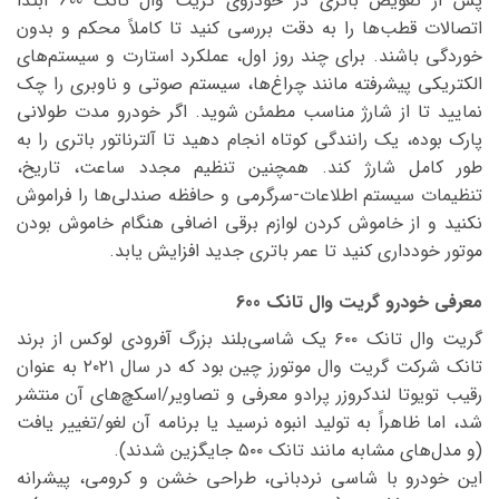
پس از تعویض باتری در خودروی گریت وال تانک 600 ابتدا
اتصالات قطب‌ها را به دقت بررسی کنید تا کاملاً محکم و بدون
خوردگی باشند. برای چند روز اول، عملکرد استارت و سیستم‌های
الکتریکی پیشرفته مانند چراغ‌ها، سیستم صوتی و ناوبری را چک
نمایید تا از شارژ مناسب مطمئن شوید. اگر خودرو مدت طولانی
پارک بوده، یک رانندگی کوتاه انجام دهید تا آلترناتور باتری را به
طور کامل شارژ کند. همچنین تنظیم مجدد ساعت، تاریخ،
تنظیمات سیستم اطلاعات-سرگرمی و حافظه صندلی‌ها را فراموش
نکنید و از خاموش کردن لوازم برقی اضافی هنگام خاموش بودن
موتور خودداری کنید تا عمر باتری جدید افزایش یابد.
معرفی خودرو گریت وال تانک 600
گریت وال تانک ۶۰۰ یک شاسی‌بلند بزرگ آفرودی لوکس از برند
تانک شرکت گریت وال موتورز چین بود که در سال ۲۰۲۱ به عنوان
رقیب تویوتا لندکروزر پرادو معرفی و تصاویر/اسکچ‌های آن منتشر
شد، اما ظاهراً به تولید انبوه نرسید یا برنامه آن لغو/تغییر یافت
(و مدل‌های مشابه مانند تانک ۵۰۰ جایگزین شدند).
این خودرو با شاسی نردبانی، طراحی خشن و کرومی، پیشرانه