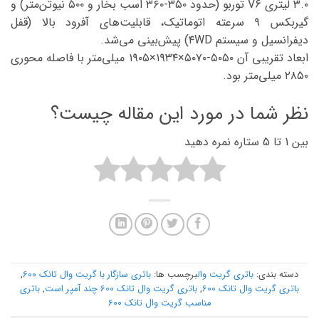
۳.۰ لیتری V6 توربو (حدود ۳۵۰-۳۶۰ اسب بخار و ۵۰۰ نیوتن‌متر) و
گیربکس ۹ سرعته اتوماتیک، قابلیت‌های آفرود بالا (قفل
دیفرانسیل و سیستم ۴WD) پیش‌بینی می‌شد.
ابعاد تقریبی آن ۵۰۵۰-۵۰۷۰×۱۹۳۴×۱۹۰۵ میلی‌متر با فاصله محوری
۲۸۵۰ میلی‌متر بود.
نظر شما در مورد این مقاله چیست؟
بین 1 تا 5 ستاره نمره دهید
دسته بندی:
باتری گریت وال
برچسب ها:
باتری سازگار با گریت وال تانک 600
,
باتری گریت وال تانک 600
,
باتری گریت وال تانک 600 چند آمپر است
,
باتری
مناسب گریت وال تانک 600