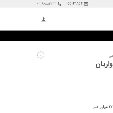
02188882222
CONTACT