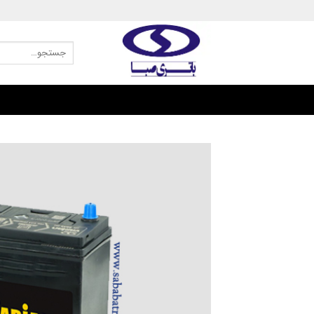
Ski
t
conten
جستجو
برای: