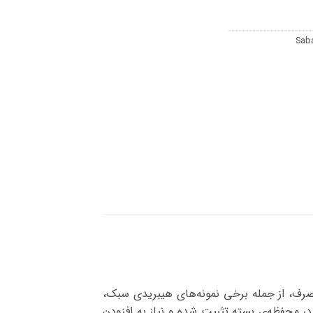
Saba
رف، از جمله برخی نمونه‌های هیبریدی سبک،
Sealed Lead-Acid / Maintenanc) است؛ یعنی الکترولیت در محفظه‌ی بسته تثبیت شده و نیاز به افزودن